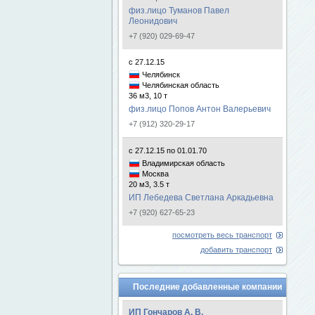
физ.лицо Туманов Павел
Леонидович
+7 (920) 029-69-47
с 27.12.15
Челябинск
Челябинская область
36 м3, 10 т
физ.лицо Попов Антон Валерьевич
+7 (912) 320-29-17
с 27.12.15 по 01.01.70
Владимирская область
Москва
20 м3, 3.5 т
ИП Лебедева Светлана Аркадьевна
+7 (920) 627-65-23
посмотреть весь транспорт
добавить транспорт
Последние добавленные компании
ИП Гончаров А. В.