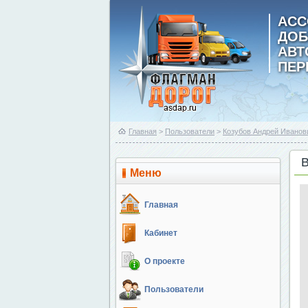
АСС
ДОБ
АВ
ПЕР
Главная
>
Пользователи
>
Козубов Андрей Иванов
Меню
Главная
Кабинет
О проекте
Пользователи