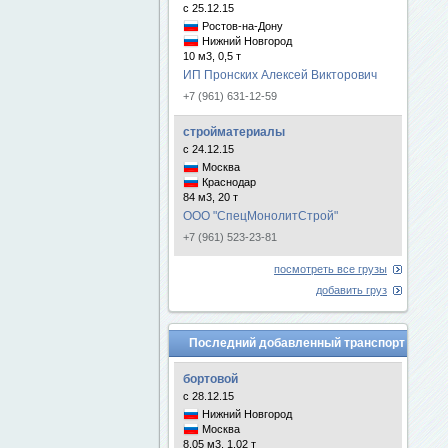
с 25.12.15
Ростов-на-Дону
Нижний Новгород
10 м3, 0,5 т
ИП Пронских Алексей Викторович
+7 (961) 631-12-59
стройматериалы
с 24.12.15
Москва
Краснодар
84 м3, 20 т
ООО "СпецМонолитСтрой"
+7 (961) 523-23-81
посмотреть все грузы
добавить груз
Последний добавленный транспорт
бортовой
с 28.12.15
Нижний Новгород
Москва
8.05 м3, 1.02 т