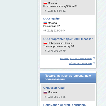
Москва,
Болотниковская, д 35/2 кв38
+7 (916) 338-66-61
ООО "Лайм"
Москва,
Рябиновая 32
+7 (926) 928-04-44
ООО "Торговый Дом ЧелныКраска"
Набережные Челны,
Транспортный проезд, 10
+7 (987) 001-09-79
посмотреть все компании
добавить компанию
Последние зарегистрированные
пользователи
Синеоков Юрий
Москва
+7 (926) 950-94-85
Пономарев Сергей Георгиевич