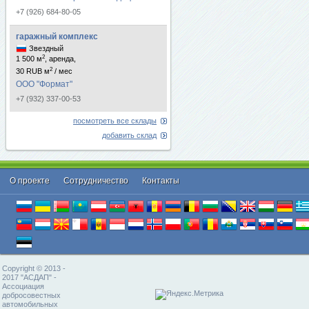
+7 (926) 684-80-05
гаражный комплекс
Звездный
2
1 500 м
, аренда,
2
30 RUB м
/ мес
ООО "Формат"
+7 (932) 337-00-53
посмотреть все склады
добавить склад
О проекте
Cотрудничество
Контакты
Copyright © 2013 -
2017 "АСДАП" -
Ассоциация
добросовестных
автомобильных