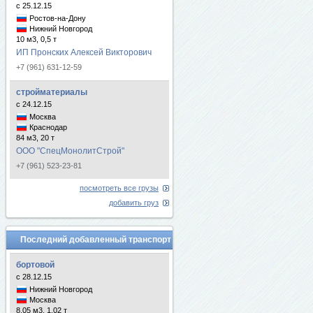
с 25.12.15
Ростов-на-Дону
Нижний Новгород
10 м3, 0,5 т
ИП Пронских Алексей Викторович
+7 (961) 631-12-59
стройматериалы
с 24.12.15
Москва
Краснодар
84 м3, 20 т
ООО "СпецМонолитСтрой"
+7 (961) 523-23-81
посмотреть все грузы
добавить груз
Последний добавленный транспорт
бортовой
с 28.12.15
Нижний Новгород
Москва
8.05 м3, 1.02 т