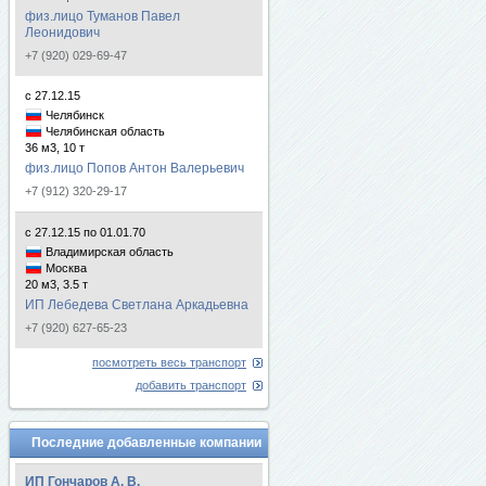
физ.лицо Туманов Павел
Леонидович
+7 (920) 029-69-47
с 27.12.15
Челябинск
Челябинская область
36 м3, 10 т
физ.лицо Попов Антон Валерьевич
+7 (912) 320-29-17
с 27.12.15 по 01.01.70
Владимирская область
Москва
20 м3, 3.5 т
ИП Лебедева Светлана Аркадьевна
+7 (920) 627-65-23
посмотреть весь транспорт
добавить транспорт
Последние добавленные компании
ИП Гончаров А. В.