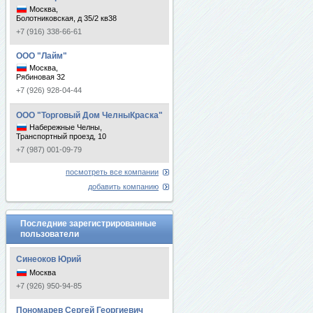
Москва,
Болотниковская, д 35/2 кв38
+7 (916) 338-66-61
ООО "Лайм"
Москва,
Рябиновая 32
+7 (926) 928-04-44
ООО "Торговый Дом ЧелныКраска"
Набережные Челны,
Транспортный проезд, 10
+7 (987) 001-09-79
посмотреть все компании
добавить компанию
Последние зарегистрированные
пользователи
Синеоков Юрий
Москва
+7 (926) 950-94-85
Пономарев Сергей Георгиевич