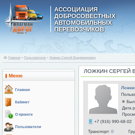
АССОЦИАЦИЯ
ДОБРОСОВЕСТНЫХ
АВТОМОБИЛЬНЫХ
ПЕРЕВОЗЧИКОВ
Главная
>
Пользователи
>
Ложкин Сергей Владимирович
ЛОЖКИН СЕРГЕЙ 
Меню
Ложки
Главная
Польз
Был
Кабинет
Дата р
Просм
О проекте
+7 (916) 990-68-02
Пользователи
Транспорт:
0
Гр