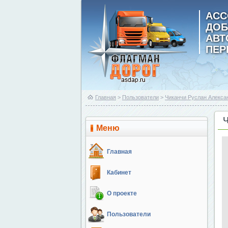
АСС
ДОБ
АВ
ПЕР
Главная
>
Пользователи
>
Чиканчи Руслан Алекса
Меню
Главная
Кабинет
О проекте
Пользователи