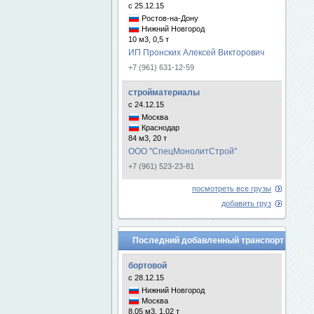
с 25.12.15
Ростов-на-Дону
Нижний Новгород
10 м3, 0,5 т
ИП Пронских Алексей Викторович
+7 (961) 631-12-59
стройматериалы
с 24.12.15
Москва
Краснодар
84 м3, 20 т
ООО "СпецМонолитСтрой"
+7 (961) 523-23-81
посмотреть все грузы
добавить груз
Последний добавленный транспорт
бортовой
с 28.12.15
Нижний Новгород
Москва
8.05 м3, 1.02 т