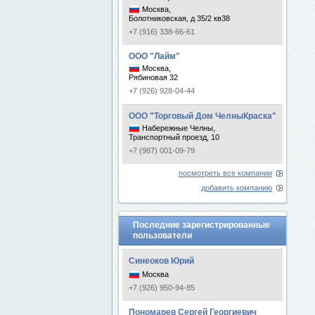
Москва,
Болотниковская, д 35/2 кв38
+7 (916) 338-66-61
ООО "Лайм"
Москва,
Рябиновая 32
+7 (926) 928-04-44
ООО "Торговый Дом ЧелныКраска"
Набережные Челны,
Транспортный проезд, 10
+7 (987) 001-09-79
посмотреть все компании
добавить компанию
Последние зарегистрированные
пользователи
Синеоков Юрий
Москва
+7 (926) 950-94-85
Пономарев Сергей Георгиевич