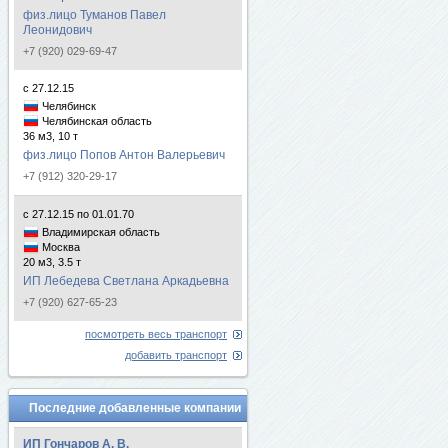
физ.лицо Туманов Павел
Леонидович
+7 (920) 029-69-47
с 27.12.15
Челябинск
Челябинская область
36 м3, 10 т
физ.лицо Попов Антон Валерьевич
+7 (912) 320-29-17
с 27.12.15 по 01.01.70
Владимирская область
Москва
20 м3, 3.5 т
ИП Лебедева Светлана Аркадьевна
+7 (920) 627-65-23
посмотреть весь транспорт
добавить транспорт
Последние добавленные компании
ИП Гончаров А. В.