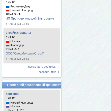
с 25.12.15
Ростов-на-Дону
Нижний Новгород
10 м3, 0,5 т
ИП Пронских Алексей Викторович
+7 (961) 631-12-59
стройматериалы
с 24.12.15
Москва
Краснодар
84 м3, 20 т
ООО "СпецМонолитСтрой"
+7 (961) 523-23-81
посмотреть все грузы
добавить груз
Последний добавленный транспорт
бортовой
с 28.12.15
Нижний Новгород
Москва
8.05 м3, 1.02 т