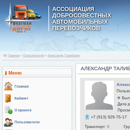
АССОЦИАЦИЯ
ДОБРОСОВЕСТНЫХ
АВТОМОБИЛЬНЫХ
ПЕРЕВОЗЧИКОВ
Главная
>
Пользователи
>
Александр Талибович
АЛЕКСАНДР ТАЛИ
Меню
Алекс
Главная
Польз
Был
Кабинет
Дата р
Просм
О проекте
+7 (913) 929-75-17
Пользователи
Транспорт:
0
Гр