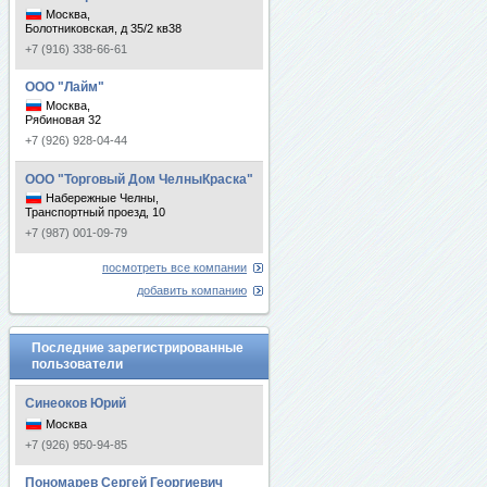
Москва,
Болотниковская, д 35/2 кв38
+7 (916) 338-66-61
ООО "Лайм"
Москва,
Рябиновая 32
+7 (926) 928-04-44
ООО "Торговый Дом ЧелныКраска"
Набережные Челны,
Транспортный проезд, 10
+7 (987) 001-09-79
посмотреть все компании
добавить компанию
Последние зарегистрированные
пользователи
Синеоков Юрий
Москва
+7 (926) 950-94-85
Пономарев Сергей Георгиевич