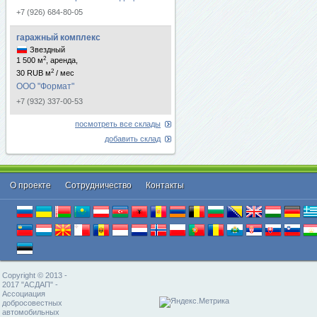
+7 (926) 684-80-05
гаражный комплекс
Звездный
2
1 500 м
, аренда,
2
30 RUB м
/ мес
ООО "Формат"
+7 (932) 337-00-53
посмотреть все склады
добавить склад
О проекте
Cотрудничество
Контакты
Copyright © 2013 -
2017 "АСДАП" -
Ассоциация
добросовестных
автомобильных