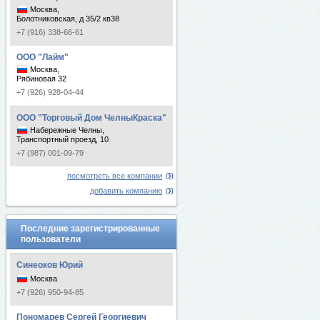
Москва,
Болотниковская, д 35/2 кв38
+7 (916) 338-66-61
ООО "Лайм"
Москва,
Рябиновая 32
+7 (926) 928-04-44
ООО "Торговый Дом ЧелныКраска"
Набережные Челны,
Транспортный проезд, 10
+7 (987) 001-09-79
посмотреть все компании
добавить компанию
Последние зарегистрированные
пользователи
Синеоков Юрий
Москва
+7 (926) 950-94-85
Пономарев Сергей Георгиевич