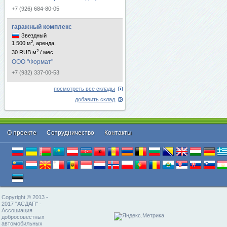
+7 (926) 684-80-05
гаражный комплекс
Звездный
2
1 500 м
, аренда,
2
30 RUB м
/ мес
ООО "Формат"
+7 (932) 337-00-53
посмотреть все склады
добавить склад
О проекте
Cотрудничество
Контакты
Copyright © 2013 -
2017 "АСДАП" -
Ассоциация
добросовестных
автомобильных