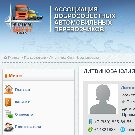
АССОЦИАЦИЯ
ДОБРОСОВЕСТНЫХ
АВТОМОБИЛЬНЫХ
ПЕРЕВОЗЧИКОВ
Главная
>
Пользователи
>
Литвинова Юлия Владимировна
ЛИТВИНОВА ЮЛИ
Меню
Литви
Главная
логист
Был
Кабинет
Дата р
Просм
О проекте
+7 (930) 825-69-56
Пользователи
614321834
iule