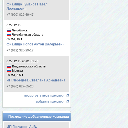
физ.лицо Туманов Павел
Леонидович
+7 (920) 029-69-47
с 27.12.15
Челябинск
Челябинская область
36 м3, 10 т
физ.лицо Попов Антон Валерьевич
+7 (912) 320-29-17
с 27.12.15 по 01.01.70
Владимирская область
Москва
20 м3, 3.5 т
ИП Лебедева Светлана Аркадьевна
+7 (920) 627-65-23
посмотреть весь транспорт
добавить транспорт
Последние добавленные компании
ИП Гончаров А. В.