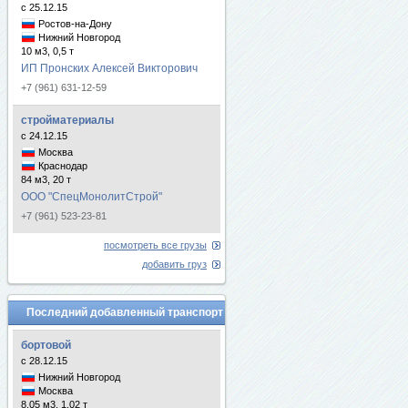
с 25.12.15
Ростов-на-Дону
Нижний Новгород
10 м3, 0,5 т
ИП Пронских Алексей Викторович
+7 (961) 631-12-59
стройматериалы
с 24.12.15
Москва
Краснодар
84 м3, 20 т
ООО "СпецМонолитСтрой"
+7 (961) 523-23-81
посмотреть все грузы
добавить груз
Последний добавленный транспорт
бортовой
с 28.12.15
Нижний Новгород
Москва
8.05 м3, 1.02 т