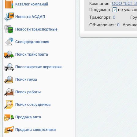
Компания:
ООО "ЕСГ З
Каталог компаний
Поддомен:
не указа
Новости АСДАП
Транспорт:
0
Гр
Объявления:
0
Аренд
Новости транспортные
Спецпредложения
Поиск транспорта
Пассажирские перевозки
Поиск груза
Поиск работы
Поиск сотрудников
Продажа авто
Продажа спецтехники