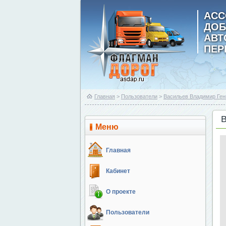
АСС
ДОБ
АВ
ПЕР
Главная
>
Пользователи
>
Васильев Владимир Ген
Меню
Главная
Кабинет
О проекте
Пользователи