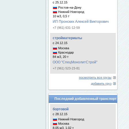
с 25.12.15
Ростов-на-Дону
Нижний Новгород
10 м3, 0,5 т
ИП Пронских Алексей Викторович
+7 (961) 631-12-59
стройматериалы
с 24.12.15
Москва
Краснодар
84 м3, 20 т
ООО "СпецМонолитСтрой"
+7 (961) 523-23-81
посмотреть все грузы
добавить груз
Последний добавленный транспорт
бортовой
с 28.12.15
Нижний Новгород
Москва
8.05 м3, 1.02 т