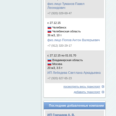
физ.лицо Туманов Павел
Леонидович
+7 (920) 029-69-47
с 27.12.15
Челябинск
Челябинская область
36 м3, 10 т
физ.лицо Попов Антон Валерьевич
+7 (912) 320-29-17
с 27.12.15 по 01.01.70
Владимирская область
Москва
20 м3, 3.5 т
ИП Лебедева Светлана Аркадьевна
+7 (920) 627-65-23
посмотреть весь транспорт
добавить транспорт
Последние добавленные компании
ИП Гончаров А. В.