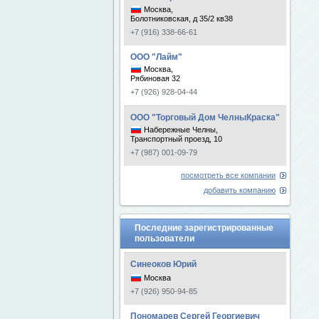
Москва,
Болотниковская, д 35/2 кв38
+7 (916) 338-66-61
ООО "Лайм"
Москва,
Рябиновая 32
+7 (926) 928-04-44
ООО "Торговый Дом ЧелныКраска"
Набережные Челны,
Транспортный проезд, 10
+7 (987) 001-09-79
посмотреть все компании
добавить компанию
Последние зарегистрированные
пользователи
Синеоков Юрий
Москва
+7 (926) 950-94-85
Пономарев Сергей Георгиевич