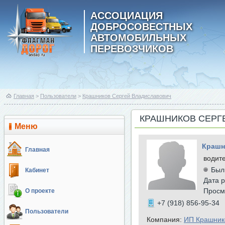
АССОЦИАЦИЯ
ДОБРОСОВЕСТНЫХ
АВТОМОБИЛЬНЫХ
ПЕРЕВОЗЧИКОВ
Главная
>
Пользователи
>
Крашников Сергей Владиславович
КРАШНИКОВ СЕРГ
Меню
Крашн
Главная
водит
Был
Кабинет
Дата р
Просм
О проекте
+7 (918) 856-95-34
Пользователи
Компания:
ИП Крашник