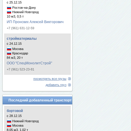
с 25.12.15
Ростов-на-Дону
Нижний Новгород
10 м3, 0,5 т
ИП Пронских Алексей Викторович
+7 (961) 631-12-59
стройматериалы
с 24.12.15
Москва
Краснодар
84 м3, 20 т
ООО "СпецМонолитСтрой"
+7 (961) 523-23-81
посмотреть все грузы
добавить груз
Последний добавленный транспорт
бортовой
с 28.12.15
Нижний Новгород
Москва
8.05 м3, 1.02 т