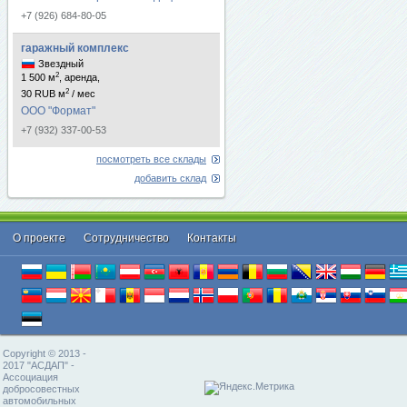
+7 (926) 684-80-05
гаражный комплекс
Звездный
2
1 500 м
, аренда,
2
30 RUB м
/ мес
ООО "Формат"
+7 (932) 337-00-53
посмотреть все склады
добавить склад
О проекте
Cотрудничество
Контакты
Copyright © 2013 -
2017 "АСДАП" -
Ассоциация
добросовестных
автомобильных