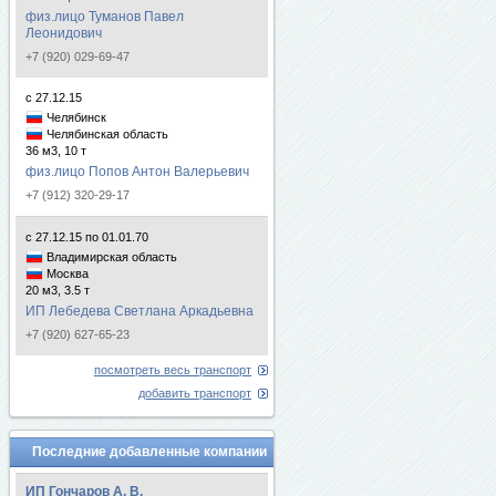
физ.лицо Туманов Павел
Леонидович
+7 (920) 029-69-47
с 27.12.15
Челябинск
Челябинская область
36 м3, 10 т
физ.лицо Попов Антон Валерьевич
+7 (912) 320-29-17
с 27.12.15 по 01.01.70
Владимирская область
Москва
20 м3, 3.5 т
ИП Лебедева Светлана Аркадьевна
+7 (920) 627-65-23
посмотреть весь транспорт
добавить транспорт
Последние добавленные компании
ИП Гончаров А. В.