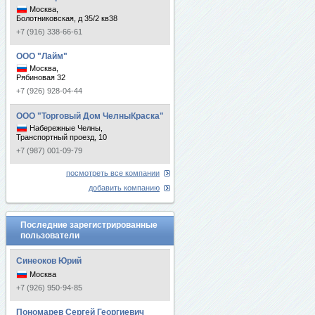
Москва,
Болотниковская, д 35/2 кв38
+7 (916) 338-66-61
ООО "Лайм"
Москва,
Рябиновая 32
+7 (926) 928-04-44
ООО "Торговый Дом ЧелныКраска"
Набережные Челны,
Транспортный проезд, 10
+7 (987) 001-09-79
посмотреть все компании
добавить компанию
Последние зарегистрированные
пользователи
Синеоков Юрий
Москва
+7 (926) 950-94-85
Пономарев Сергей Георгиевич