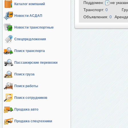
Поддомен:
не указа
Каталог компаний
Транспорт:
0
Гр
Новости АСДАП
Объявления:
0
Аренд
Новости транспортные
Спецпредложения
Поиск транспорта
Пассажирские перевозки
Поиск груза
Поиск работы
Поиск сотрудников
Продажа авто
Продажа спецтехники