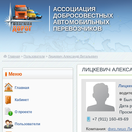
АССОЦИАЦИЯ
ДОБРОСОВЕСТНЫХ
АВТОМОБИЛЬНЫХ
ПЕРЕВОЗЧИКОВ
Главная
>
Пользователи
>
Лицкевич Александр Витальевич
ЛИЦКЕВИЧ АЛЕКС
Меню
Лицке
Главная
водит
Был
Кабинет
Дата р
Просм
О проекте
+7 (911) 160-49-69
Пользователи
Компания:
физ.лицо Ли