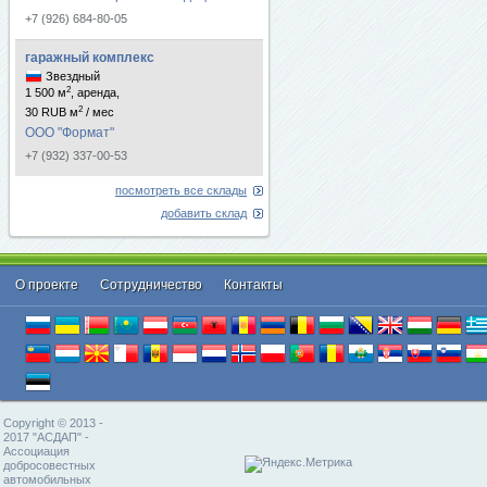
+7 (926) 684-80-05
гаражный комплекс
Звездный
2
1 500 м
, аренда,
2
30 RUB м
/ мес
ООО "Формат"
+7 (932) 337-00-53
посмотреть все склады
добавить склад
О проекте
Cотрудничество
Контакты
Copyright © 2013 -
2017 "АСДАП" -
Ассоциация
добросовестных
автомобильных