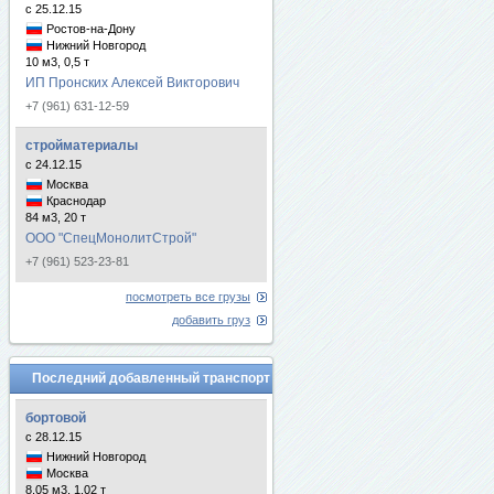
с 25.12.15
Ростов-на-Дону
Нижний Новгород
10 м3, 0,5 т
ИП Пронских Алексей Викторович
+7 (961) 631-12-59
стройматериалы
с 24.12.15
Москва
Краснодар
84 м3, 20 т
ООО "СпецМонолитСтрой"
+7 (961) 523-23-81
посмотреть все грузы
добавить груз
Последний добавленный транспорт
бортовой
с 28.12.15
Нижний Новгород
Москва
8.05 м3, 1.02 т