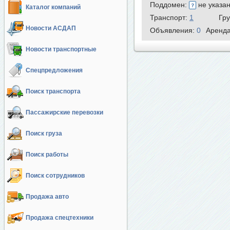
Поддомен:
не указа
Каталог компаний
Транспорт:
1
Гр
Новости АСДАП
Объявления:
0
Аренд
Новости транспортные
Спецпредложения
Поиск транспорта
Пассажирские перевозки
Поиск груза
Поиск работы
Поиск сотрудников
Продажа авто
Продажа спецтехники