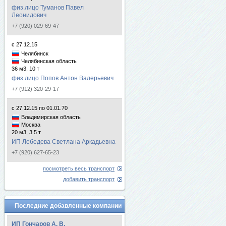
физ.лицо Туманов Павел
Леонидович
+7 (920) 029-69-47
с 27.12.15
Челябинск
Челябинская область
36 м3, 10 т
физ.лицо Попов Антон Валерьевич
+7 (912) 320-29-17
с 27.12.15 по 01.01.70
Владимирская область
Москва
20 м3, 3.5 т
ИП Лебедева Светлана Аркадьевна
+7 (920) 627-65-23
посмотреть весь транспорт
добавить транспорт
Последние добавленные компании
ИП Гончаров А. В.