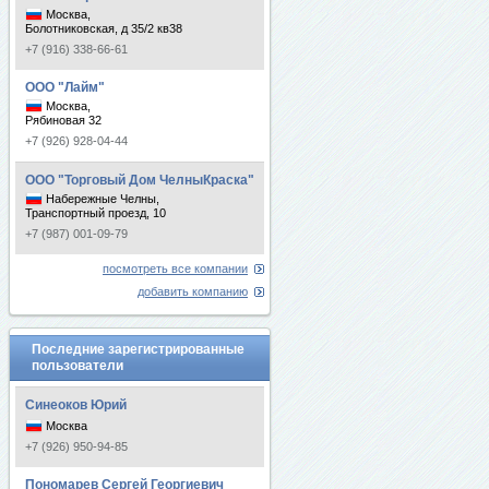
Москва,
Болотниковская, д 35/2 кв38
+7 (916) 338-66-61
ООО "Лайм"
Москва,
Рябиновая 32
+7 (926) 928-04-44
ООО "Торговый Дом ЧелныКраска"
Набережные Челны,
Транспортный проезд, 10
+7 (987) 001-09-79
посмотреть все компании
добавить компанию
Последние зарегистрированные
пользователи
Синеоков Юрий
Москва
+7 (926) 950-94-85
Пономарев Сергей Георгиевич