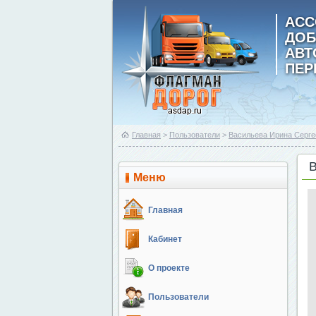
АСС
ДОБ
АВ
ПЕР
Главная
>
Пользователи
>
Васильева Ирина Серге
Меню
Главная
Кабинет
О проекте
Пользователи