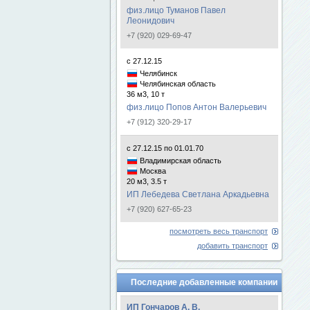
физ.лицо Туманов Павел
Леонидович
+7 (920) 029-69-47
с 27.12.15
Челябинск
Челябинская область
36 м3, 10 т
физ.лицо Попов Антон Валерьевич
+7 (912) 320-29-17
с 27.12.15 по 01.01.70
Владимирская область
Москва
20 м3, 3.5 т
ИП Лебедева Светлана Аркадьевна
+7 (920) 627-65-23
посмотреть весь транспорт
добавить транспорт
Последние добавленные компании
ИП Гончаров А. В.