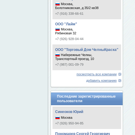
Москва,
Болотниковская, д 35/2 кв38
+7 (916) 338-66-61
ООО "Лайм"
Москва,
Рябиновая 32
+7 (926) 928-04-44
ООО "Торговый Дом ЧелныКраска"
Набережные Челны,
Транспортный проезд, 10
+7 (987) 001-09-79
посмотреть все компании
добавить компанию
Последние зарегистрированные
пользователи
Синеоков Юрий
Москва
+7 (926) 950-94-85
Пономарев Сергей Георгиевич