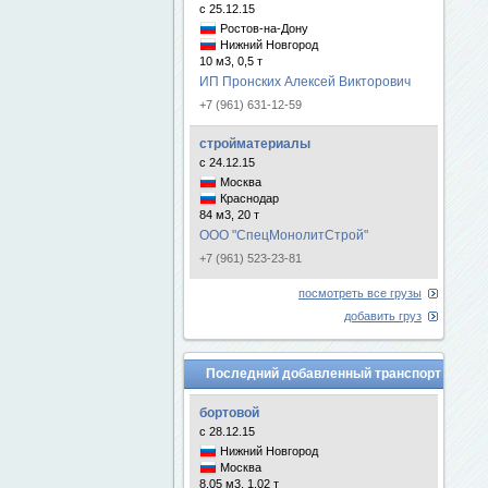
с 25.12.15
Ростов-на-Дону
Нижний Новгород
10 м3, 0,5 т
ИП Пронских Алексей Викторович
+7 (961) 631-12-59
стройматериалы
с 24.12.15
Москва
Краснодар
84 м3, 20 т
ООО "СпецМонолитСтрой"
+7 (961) 523-23-81
посмотреть все грузы
добавить груз
Последний добавленный транспорт
бортовой
с 28.12.15
Нижний Новгород
Москва
8.05 м3, 1.02 т