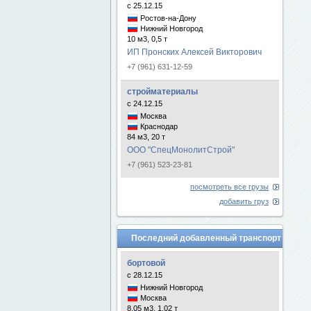
с 25.12.15
Ростов-на-Дону
Нижний Новгород
10 м3, 0,5 т
ИП Пронских Алексей Викторович
+7 (961) 631-12-59
стройматериалы
с 24.12.15
Москва
Краснодар
84 м3, 20 т
ООО "СпецМонолитСтрой"
+7 (961) 523-23-81
посмотреть все грузы
добавить груз
Последний добавленный транспорт
бортовой
с 28.12.15
Нижний Новгород
Москва
8.05 м3, 1.02 т