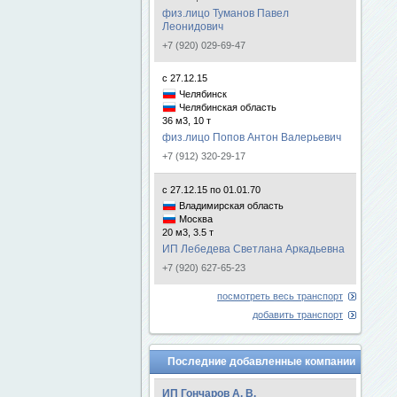
физ.лицо Туманов Павел
Леонидович
+7 (920) 029-69-47
с 27.12.15
Челябинск
Челябинская область
36 м3, 10 т
физ.лицо Попов Антон Валерьевич
+7 (912) 320-29-17
с 27.12.15 по 01.01.70
Владимирская область
Москва
20 м3, 3.5 т
ИП Лебедева Светлана Аркадьевна
+7 (920) 627-65-23
посмотреть весь транспорт
добавить транспорт
Последние добавленные компании
ИП Гончаров А. В.