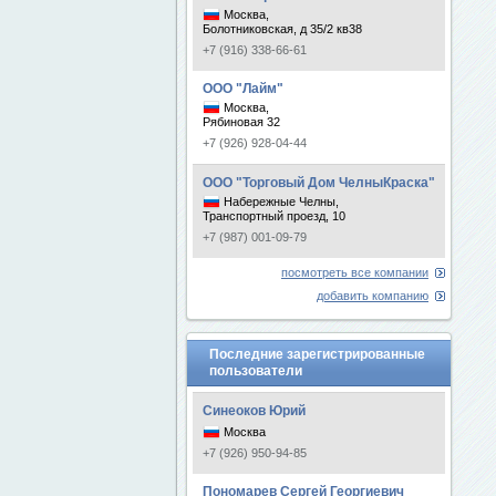
Москва,
Болотниковская, д 35/2 кв38
+7 (916) 338-66-61
ООО "Лайм"
Москва,
Рябиновая 32
+7 (926) 928-04-44
ООО "Торговый Дом ЧелныКраска"
Набережные Челны,
Транспортный проезд, 10
+7 (987) 001-09-79
посмотреть все компании
добавить компанию
Последние зарегистрированные
пользователи
Синеоков Юрий
Москва
+7 (926) 950-94-85
Пономарев Сергей Георгиевич