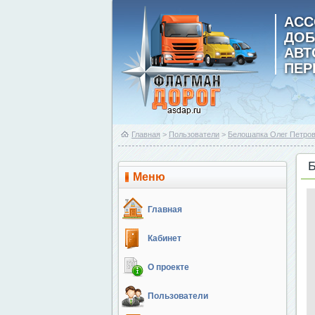
АСС
ДОБ
АВ
ПЕР
Главная
>
Пользователи
>
Белошапка Олег Петро
Меню
Главная
Кабинет
О проекте
Пользователи