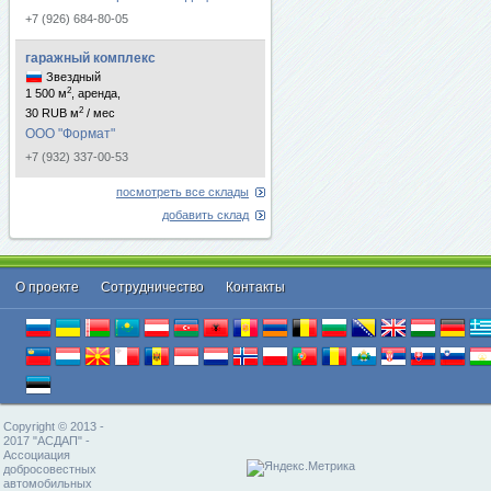
+7 (926) 684-80-05
гаражный комплекс
Звездный
2
1 500 м
, аренда,
2
30 RUB м
/ мес
ООО "Формат"
+7 (932) 337-00-53
посмотреть все склады
добавить склад
О проекте
Cотрудничество
Контакты
Copyright © 2013 -
2017 "АСДАП" -
Ассоциация
добросовестных
автомобильных