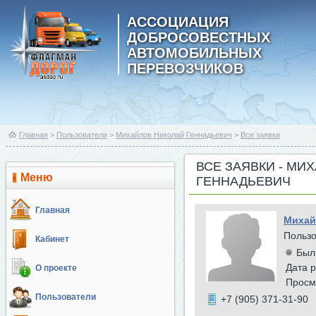
АССОЦИАЦИЯ
ДОБРОСОВЕСТНЫХ
АВТОМОБИЛЬНЫХ
ПЕРЕВОЗЧИКОВ
Главная
>
Пользователи
>
Михайлов Николай Геннадьевич
>
Все заявки
ВСЕ ЗАЯВКИ - МИ
Меню
ГЕННАДЬЕВИЧ
Главная
Михай
Польз
Кабинет
Был
Дата р
О проекте
Просм
Пользователи
+7 (905) 371-31-90