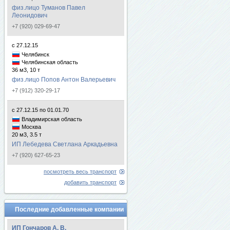
физ.лицо Туманов Павел
Леонидович
+7 (920) 029-69-47
с 27.12.15
Челябинск
Челябинская область
36 м3, 10 т
физ.лицо Попов Антон Валерьевич
+7 (912) 320-29-17
с 27.12.15 по 01.01.70
Владимирская область
Москва
20 м3, 3.5 т
ИП Лебедева Светлана Аркадьевна
+7 (920) 627-65-23
посмотреть весь транспорт
добавить транспорт
Последние добавленные компании
ИП Гончаров А. В.