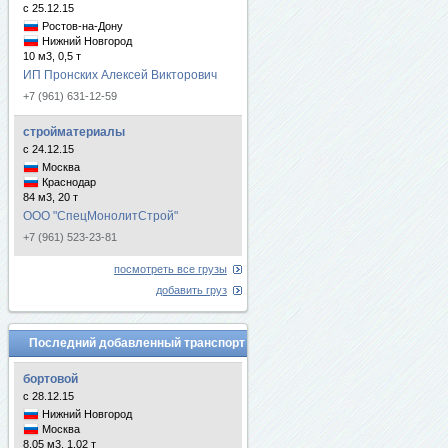
с 25.12.15
Ростов-на-Дону
Нижний Новгород
10 м3, 0,5 т
ИП Пронских Алексей Викторович
+7 (961) 631-12-59
стройматериалы
с 24.12.15
Москва
Краснодар
84 м3, 20 т
ООО "СпецМонолитСтрой"
+7 (961) 523-23-81
посмотреть все грузы
добавить груз
Последний добавленный транспорт
бортовой
с 28.12.15
Нижний Новгород
Москва
8.05 м3, 1.02 т