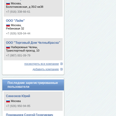
Москва,
Болотниковская, д 35/2 кв38
+7 (916) 338-66-61
ООО "Лайм"
Москва,
Рябиновая 32
+7 (926) 928-04-44
ООО "Торговый Дом ЧелныКраска"
Набережные Челны,
Транспортный проезд, 10
+7 (987) 001-09-79
посмотреть все компании
добавить компанию
Последние зарегистрированные
пользователи
Синеоков Юрий
Москва
+7 (926) 950-94-85
Пономарев Сергей Георгиевич