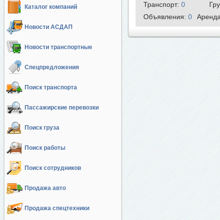
Транспорт:
0
Гр
Каталог компаний
Объявления:
0
Аренд
Новости АСДАП
Новости транспортные
Спецпредложения
Поиск транспорта
Пассажирские перевозки
Поиск груза
Поиск работы
Поиск сотрудников
Продажа авто
Продажа спецтехники