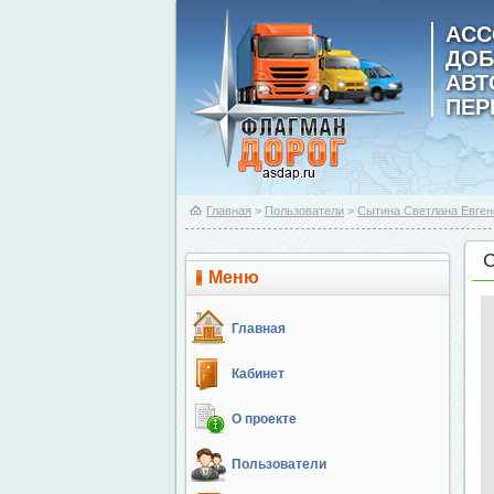
АСС
ДОБ
АВ
ПЕР
Главная
>
Пользователи
>
Сытина Светлана Евген
Меню
Главная
Кабинет
О проекте
Пользователи