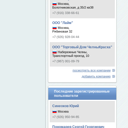
Москва,
Болотниковская, д 35/2 кв38
+7 (916) 338-66-61
ООО "Лайм"
Москва,
Рябиновая 32
+7 (926) 928-04-44
ООО "Торговый Дом ЧелныКраска"
Набережные Челны,
Транспортный проезд, 10
+7 (987) 001-09-79
посмотреть все компании
добавить компанию
Последние зарегистрированные
пользователи
Синеоков Юрий
Москва
+7 (926) 950-94-85
Пономарев Сергей Георгиевич