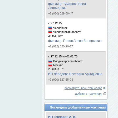
физ.лицо Туманов Павел
Леонидович
+7 (920) 029-69-47
с 27.12.15
Челябинск
Челябинская область
36 м3, 10 т
физ.лицо Попов Антон Валерьевич
+7 (912) 320-29-17
с 27.12.15 по 01.01.70
Владимирская область
Москва
20 м3, 3.5 т
ИП Лебедева Светлана Аркадьевна
+7 (920) 627-65-23
посмотреть весь транспорт
добавить транспорт
Последние добавленные компании
ИП Гончаров А. В.