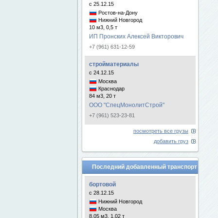
с 25.12.15
Ростов-на-Дону
Нижний Новгород
10 м3, 0,5 т
ИП Пронских Алексей Викторович
+7 (961) 631-12-59
стройматериалы
с 24.12.15
Москва
Краснодар
84 м3, 20 т
ООО "СпецМонолитСтрой"
+7 (961) 523-23-81
посмотреть все грузы
добавить груз
Последний добавленный транспорт
бортовой
с 28.12.15
Нижний Новгород
Москва
8.05 м3, 1.02 т