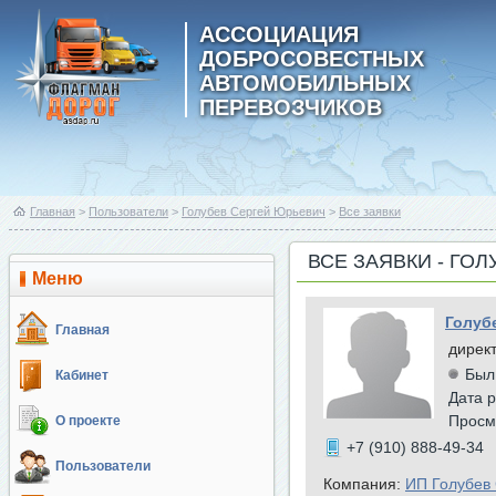
АССОЦИАЦИЯ
ДОБРОСОВЕСТНЫХ
АВТОМОБИЛЬНЫХ
ПЕРЕВОЗЧИКОВ
Главная
>
Пользователи
>
Голубев Сергей Юрьевич
>
Все заявки
ВСЕ ЗАЯВКИ - ГО
Меню
Голуб
Главная
дирек
Был
Кабинет
Дата р
Просм
О проекте
+7 (910) 888-49-34
Пользователи
Компания:
ИП Голубев