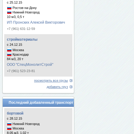
с 25.12.15
Ростов-на-Дону
Нижний Новгород
10 м3, 0,5 т
ИП Пронских Алексей Викторович
+7 (961) 631-12-59
стройматериалы
с 24.12.15
Москва
Краснодар
84 м3, 20 т
ООО "СпецМонолитСтрой"
+7 (961) 523-23-81
посмотреть все грузы
добавить груз
Последний добавленный транспорт
бортовой
с 28.12.15
Нижний Новгород
Москва
8.05 м3, 1.02 т