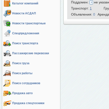
Поддомен:
не указа
Каталог компаний
Транспорт:
1
Гр
Новости АСДАП
Объявления:
0
Аренд
Новости транспортные
Спецпредложения
Поиск транспорта
Пассажирские перевозки
Поиск груза
Поиск работы
Поиск сотрудников
Продажа авто
Продажа спецтехники