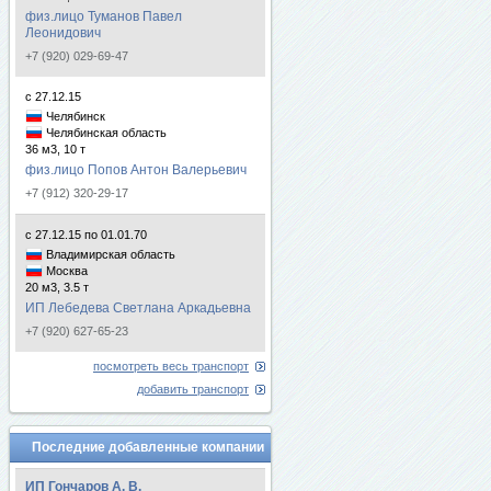
физ.лицо Туманов Павел
Леонидович
+7 (920) 029-69-47
с 27.12.15
Челябинск
Челябинская область
36 м3, 10 т
физ.лицо Попов Антон Валерьевич
+7 (912) 320-29-17
с 27.12.15 по 01.01.70
Владимирская область
Москва
20 м3, 3.5 т
ИП Лебедева Светлана Аркадьевна
+7 (920) 627-65-23
посмотреть весь транспорт
добавить транспорт
Последние добавленные компании
ИП Гончаров А. В.