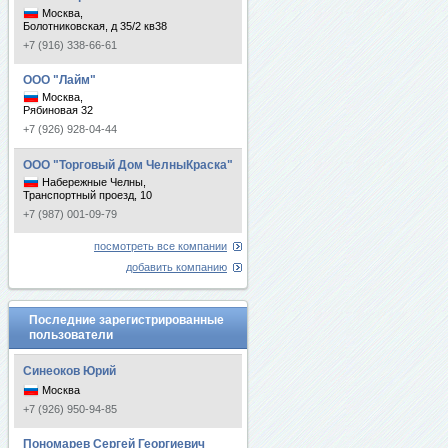
Москва,
Болотниковская, д 35/2 кв38
+7 (916) 338-66-61
ООО "Лайм"
Москва,
Рябиновая 32
+7 (926) 928-04-44
ООО "Торговый Дом ЧелныКраска"
Набережные Челны,
Транспортный проезд, 10
+7 (987) 001-09-79
посмотреть все компании
добавить компанию
Последние зарегистрированные
пользователи
Синеоков Юрий
Москва
+7 (926) 950-94-85
Пономарев Сергей Георгиевич