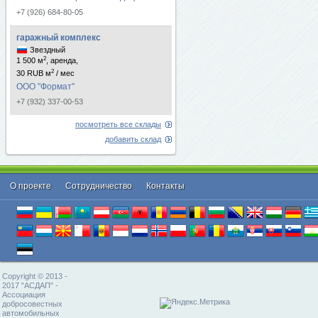
+7 (926) 684-80-05
гаражный комплекс
Звездный
2
1 500 м
, аренда,
2
30 RUB м
/ мес
ООО "Формат"
+7 (932) 337-00-53
посмотреть все склады
добавить склад
О проекте
Cотрудничество
Контакты
Copyright © 2013 -
2017 "АСДАП" -
Ассоциация
добросовестных
автомобильных