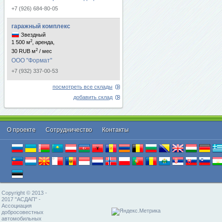
+7 (926) 684-80-05
гаражный комплекс
Звездный
2
1 500 м
, аренда,
2
30 RUB м
/ мес
ООО "Формат"
+7 (932) 337-00-53
посмотреть все склады
добавить склад
О проекте
Cотрудничество
Контакты
Copyright © 2013 -
2017 "АСДАП" -
Ассоциация
добросовестных
автомобильных