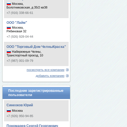
Москва,
Болотниковская, д 35/2 кв38
+7 (916) 338-66-61
ООО "Лайм"
Москва,
Рябиновая 32
+7 (926) 928-04-44
ООО "Торговый Дом ЧелныКраска"
Набережные Челны,
Транспортный проезд, 10
+7 (987) 001-09-79
посмотреть все компании
добавить компанию
Последние зарегистрированные
пользователи
Синеоков Юрий
Москва
+7 (926) 950-94-85
Пономарев Сергей Георгиевич