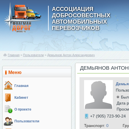
АССОЦИАЦИЯ
ДОБРОСОВЕСТНЫХ
АВТОМОБИЛЬНЫХ
ПЕРЕВОЗЧИКОВ
Главная
>
Пользователи
>
Демьянов Антон Александрович
ДЕМЬЯНОВ АНТОН
Меню
Демья
Главная
Польз
Был
Кабинет
Дата р
Просм
О проекте
+7 (905) 723-90-24
Пользователи
Транспорт:
0
Гр