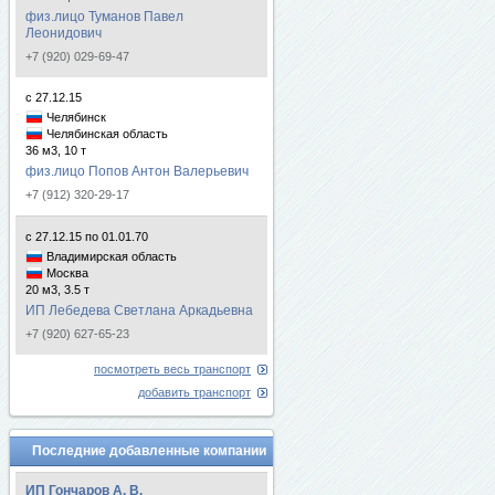
физ.лицо Туманов Павел
Леонидович
+7 (920) 029-69-47
с 27.12.15
Челябинск
Челябинская область
36 м3, 10 т
физ.лицо Попов Антон Валерьевич
+7 (912) 320-29-17
с 27.12.15 по 01.01.70
Владимирская область
Москва
20 м3, 3.5 т
ИП Лебедева Светлана Аркадьевна
+7 (920) 627-65-23
посмотреть весь транспорт
добавить транспорт
Последние добавленные компании
ИП Гончаров А. В.