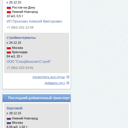
с 25.12.15
Ростов-на-Дону
Нижний Новгород
10 м3, 0,5 т
ИП Пронских Алексей Викторович
+7 (961) 631-12-59
стройматериалы
с 24.12.15
Москва
Краснодар
84 м3, 20 т
ООО "СпецМонолитСтрой"
+7 (961) 523-23-81
посмотреть все грузы
добавить груз
Последний добавленный транспорт
бортовой
с 28.12.15
Нижний Новгород
Москва
8.05 м3, 1.02 т