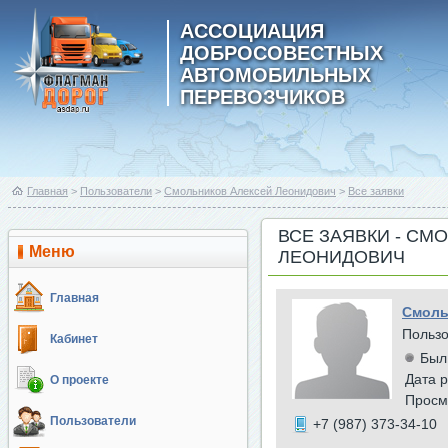
АССОЦИАЦИЯ
ДОБРОСОВЕСТНЫХ
АВТОМОБИЛЬНЫХ
ПЕРЕВОЗЧИКОВ
Главная
>
Пользователи
>
Смольников Алексей Леонидович
>
Все заявки
ВСЕ ЗАЯВКИ - СМ
Меню
ЛЕОНИДОВИЧ
Главная
Смоль
Польз
Кабинет
Был
Дата р
О проекте
Просм
Пользователи
+7 (987) 373-34-10