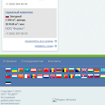
+7 (926) 684-80-05
гаражный комплекс
Звездный
2
1 500 м
, аренда,
2
30 RUB м
/ мес
ООО "Формат"
+7 (932) 337-00-53
посмотреть все склады
добавить склад
О проекте
Cотрудничество
Контакты
Copyright © 2013 -
2017 "АСДАП" -
Ассоциация
добросовестных
автомобильных