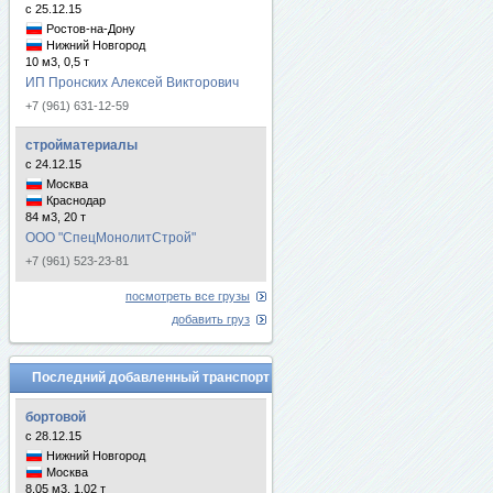
с 25.12.15
Ростов-на-Дону
Нижний Новгород
10 м3, 0,5 т
ИП Пронских Алексей Викторович
+7 (961) 631-12-59
стройматериалы
с 24.12.15
Москва
Краснодар
84 м3, 20 т
ООО "СпецМонолитСтрой"
+7 (961) 523-23-81
посмотреть все грузы
добавить груз
Последний добавленный транспорт
бортовой
с 28.12.15
Нижний Новгород
Москва
8.05 м3, 1.02 т