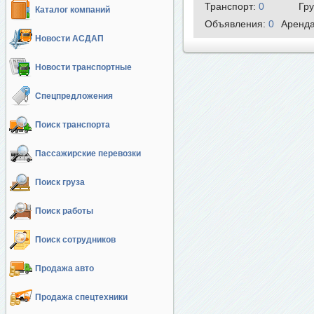
Транспорт:
0
Гр
Каталог компаний
Объявления:
0
Аренд
Новости АСДАП
Новости транспортные
Спецпредложения
Поиск транспорта
Пассажирские перевозки
Поиск груза
Поиск работы
Поиск сотрудников
Продажа авто
Продажа спецтехники