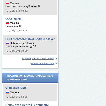
Москва,
Болотниковская, д 35/2 кв38
+7 (916) 338-66-61
ООО "Лайм"
Москва,
Рябиновая 32
+7 (926) 928-04-44
ООО "Торговый Дом ЧелныКраска"
Набережные Челны,
Транспортный проезд, 10
+7 (987) 001-09-79
посмотреть все компании
добавить компанию
Последние зарегистрированные
пользователи
Синеоков Юрий
Москва
+7 (926) 950-94-85
Пономарев Сергей Георгиевич