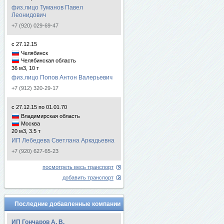
физ.лицо Туманов Павел
Леонидович
+7 (920) 029-69-47
с 27.12.15
Челябинск
Челябинская область
36 м3, 10 т
физ.лицо Попов Антон Валерьевич
+7 (912) 320-29-17
с 27.12.15 по 01.01.70
Владимирская область
Москва
20 м3, 3.5 т
ИП Лебедева Светлана Аркадьевна
+7 (920) 627-65-23
посмотреть весь транспорт
добавить транспорт
Последние добавленные компании
ИП Гончаров А. В.