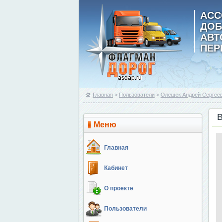
АСС
ДОБ
АВ
ПЕР
Главная
>
Пользователи
>
Олешек Андрей Сергее
Меню
Главная
Кабинет
О проекте
Пользователи