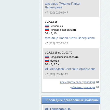
физ.лицо Туманов Павел
Леонидович
+7 (920) 029-69-47
с 27.12.15
Челябинск
Челябинская область
36 м3, 10 т
физ.лицо Попов Антон Валерьевич
+7 (912) 320-29-17
с 27.12.15 по 01.01.70
Владимирская область
Москва
20 м3, 3.5 т
ИП Лебедева Светлана Аркадьевна
+7 (920) 627-65-23
посмотреть весь транспорт
добавить транспорт
Последние добавленные компании
ИП Гончаров А. В.