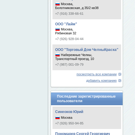
Москва,
Болотниковская, д 35/2 кв38
+7 (916) 338-66-61
ООО "Лайм"
Москва,
Рябиновая 32
+7 (926) 928-04-44
ООО "Торговый Дом ЧелныКраска"
Набережные Челны,
Транспортный проезд, 10
+7 (987) 001-09-79
посмотреть все компании
добавить компанию
Последние зарегистрированные
пользователи
Синеоков Юрий
Москва
+7 (926) 950-94-85
Пономарев Сергей Георгиевич