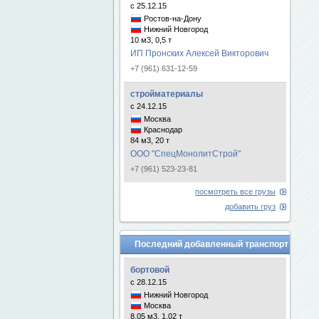
с 25.12.15
Ростов-на-Дону
Нижний Новгород
10 м3, 0,5 т
ИП Пронских Алексей Викторович
+7 (961) 631-12-59
стройматериалы
с 24.12.15
Москва
Краснодар
84 м3, 20 т
ООО "СпецМонолитСтрой"
+7 (961) 523-23-81
посмотреть все грузы
добавить груз
Последний добавленный транспорт
бортовой
с 28.12.15
Нижний Новгород
Москва
8.05 м3, 1.02 т