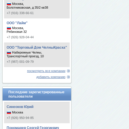
Москва,
Болотниковская, д 35/2 кв38
+7 (916) 338-66-61
ООО "Лайм"
Москва,
Рябиновая 32
+7 (926) 928-04-44
ООО "Торговый Дом ЧелныКраска"
Набережные Челны,
Транспортный проезд, 10
+7 (987) 001-09-79
посмотреть все компании
добавить компанию
Последние зарегистрированные
пользователи
Синеоков Юрий
Москва
+7 (926) 950-94-85
Пономарев Сергей Георгиевич