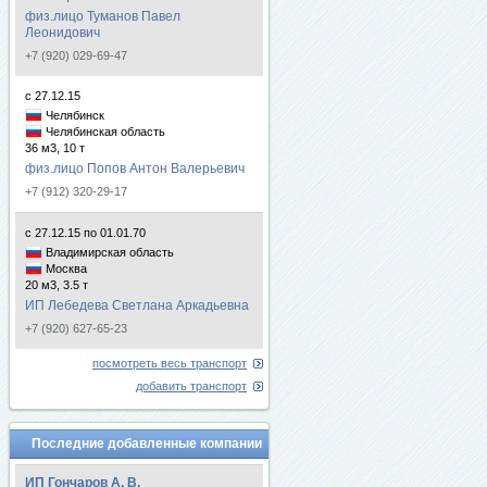
физ.лицо Туманов Павел
Леонидович
+7 (920) 029-69-47
с 27.12.15
Челябинск
Челябинская область
36 м3, 10 т
физ.лицо Попов Антон Валерьевич
+7 (912) 320-29-17
с 27.12.15 по 01.01.70
Владимирская область
Москва
20 м3, 3.5 т
ИП Лебедева Светлана Аркадьевна
+7 (920) 627-65-23
посмотреть весь транспорт
добавить транспорт
Последние добавленные компании
ИП Гончаров А. В.