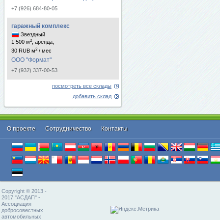
+7 (926) 684-80-05
гаражный комплекс
Звездный
2
1 500 м
, аренда,
2
30 RUB м
/ мес
ООО "Формат"
+7 (932) 337-00-53
посмотреть все склады
добавить склад
О проекте
Cотрудничество
Контакты
Copyright © 2013 -
2017 "АСДАП" -
Ассоциация
добросовестных
автомобильных