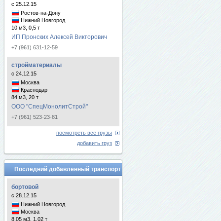
с 25.12.15
Ростов-на-Дону
Нижний Новгород
10 м3, 0,5 т
ИП Пронских Алексей Викторович
+7 (961) 631-12-59
стройматериалы
с 24.12.15
Москва
Краснодар
84 м3, 20 т
ООО "СпецМонолитСтрой"
+7 (961) 523-23-81
посмотреть все грузы
добавить груз
Последний добавленный транспорт
бортовой
с 28.12.15
Нижний Новгород
Москва
8.05 м3, 1.02 т