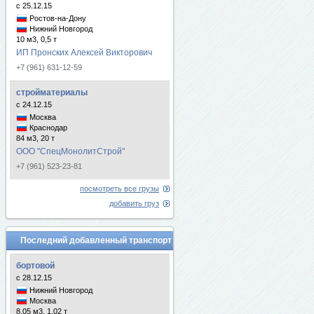
с 25.12.15
Ростов-на-Дону
Нижний Новгород
10 м3, 0,5 т
ИП Пронских Алексей Викторович
+7 (961) 631-12-59
стройматериалы
с 24.12.15
Москва
Краснодар
84 м3, 20 т
ООО "СпецМонолитСтрой"
+7 (961) 523-23-81
посмотреть все грузы
добавить груз
Последний добавленный транспорт
бортовой
с 28.12.15
Нижний Новгород
Москва
8.05 м3, 1.02 т