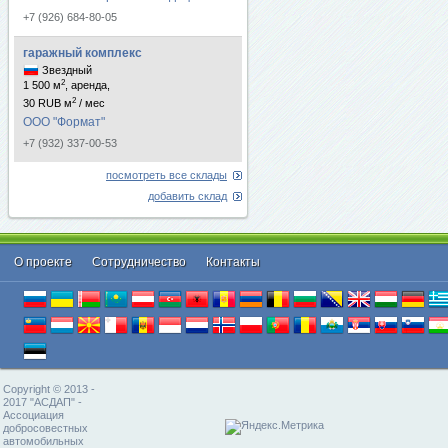
+7 (926) 684-80-05
гаражный комплекс
Звездный
2
1 500 м
, аренда,
2
30 RUB м
/ мес
ООО "Формат"
+7 (932) 337-00-53
посмотреть все склады
добавить склад
О проекте
Cотрудничество
Контакты
Copyright © 2013 -
2017 "АСДАП" -
Ассоциация
добросовестных
автомобильных