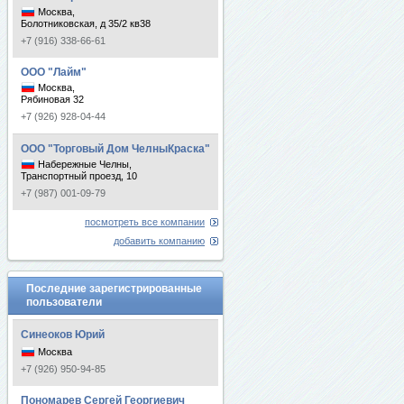
Москва,
Болотниковская, д 35/2 кв38
+7 (916) 338-66-61
ООО "Лайм"
Москва,
Рябиновая 32
+7 (926) 928-04-44
ООО "Торговый Дом ЧелныКраска"
Набережные Челны,
Транспортный проезд, 10
+7 (987) 001-09-79
посмотреть все компании
добавить компанию
Последние зарегистрированные
пользователи
Синеоков Юрий
Москва
+7 (926) 950-94-85
Пономарев Сергей Георгиевич