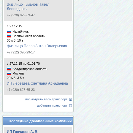
физ.лицо Туманов Павел
Леонидович
+7 (920) 029-69-47
с 27.12.15
Челябинск
Челябинская область
36 м3, 10 т
физ.лицо Попов Антон Валерьевич
+7 (912) 320-29-17
с 27.12.15 по 01.01.70
Владимирская область
Москва
20 м3, 3.5 т
ИП Лебедева Светлана Аркадьевна
+7 (920) 627-65-23
посмотреть весь транспорт
добавить транспорт
Последние добавленные компании
ИП Гончаров А. В.