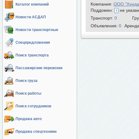
Компания:
ООО "Хунда
Каталог компаний
Поддомен:
не указа
Новости АСДАП
Транспорт:
0
Гр
Объявления:
0
Аренд
Новости транспортные
Спецпредложения
Поиск транспорта
Пассажирские перевозки
Поиск груза
Поиск работы
Поиск сотрудников
Продажа авто
Продажа спецтехники