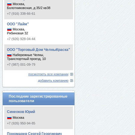
Москва,
Болотниковская, д 35/2 кв38
+7 (916) 338-66-61
ООО "Лайм"
Москва,
Рябиновая 32
+7 (926) 928-04-44
ООО "Торговый Дом ЧелныКраска"
Набережные Челны,
Транспортный проезд, 10
+7 (987) 001-09-79
посмотреть все компании
добавить компанию
Последние зарегистрированные
пользователи
Синеоков Юрий
Москва
+7 (926) 950-94-85
Пономарев Сергей Георгиевич