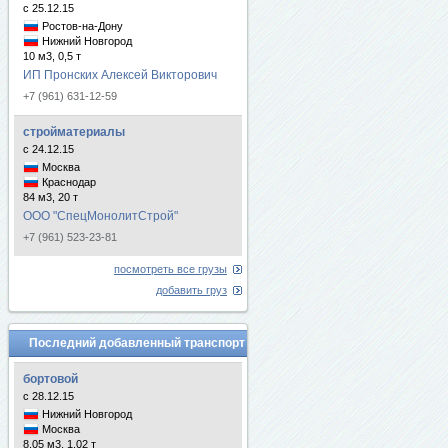
с 25.12.15
Ростов-на-Дону
Нижний Новгород
10 м3, 0,5 т
ИП Пронских Алексей Викторович
+7 (961) 631-12-59
стройматериалы
с 24.12.15
Москва
Краснодар
84 м3, 20 т
ООО "СпецМонолитСтрой"
+7 (961) 523-23-81
посмотреть все грузы
добавить груз
Последний добавленный транспорт
бортовой
с 28.12.15
Нижний Новгород
Москва
8.05 м3, 1.02 т