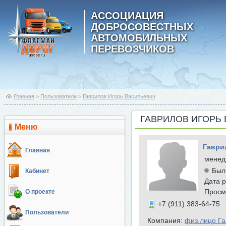
АССОЦИАЦИЯ
ДОБРОСОВЕСТНЫХ
АВТОМОБИЛЬНЫХ
ПЕРЕВОЗЧИКОВ
Главная
>
Пользователи
>
Гаврилов Игорь Васильевич
ГАВРИЛОВ ИГОРЬ
Меню
Гаври
Главная
менед
Был
Кабинет
Дата р
Просм
О проекте
+7 (911) 383-64-75
Пользователи
Компания:
физ.лицо Га