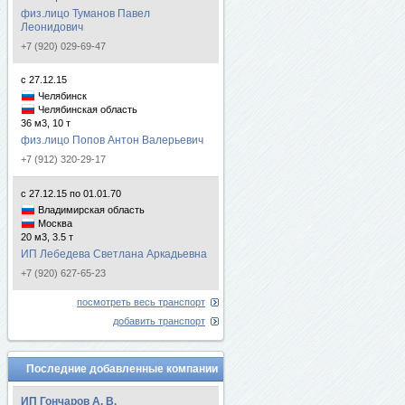
физ.лицо Туманов Павел
Леонидович
+7 (920) 029-69-47
с 27.12.15
Челябинск
Челябинская область
36 м3, 10 т
физ.лицо Попов Антон Валерьевич
+7 (912) 320-29-17
с 27.12.15 по 01.01.70
Владимирская область
Москва
20 м3, 3.5 т
ИП Лебедева Светлана Аркадьевна
+7 (920) 627-65-23
посмотреть весь транспорт
добавить транспорт
Последние добавленные компании
ИП Гончаров А. В.