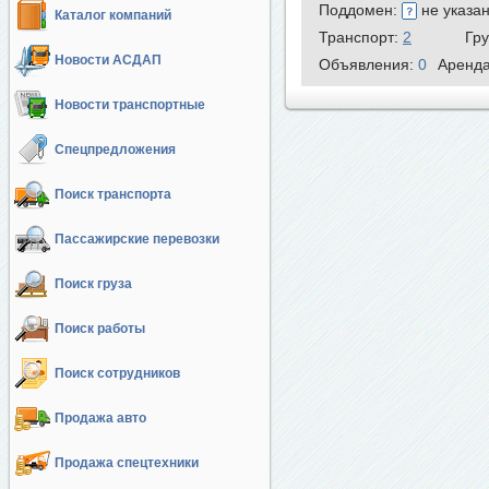
Поддомен:
не указа
Каталог компаний
Транспорт:
2
Гр
Новости АСДАП
Объявления:
0
Аренд
Новости транспортные
Спецпредложения
Поиск транспорта
Пассажирские перевозки
Поиск груза
Поиск работы
Поиск сотрудников
Продажа авто
Продажа спецтехники