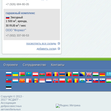
+7 (926) 684-80-05
гаражный комплекс
Звездный
2
1 500 м
, аренда,
2
30 RUB м
/ мес
ООО "Формат"
+7 (932) 337-00-53
посмотреть все склады
добавить склад
О проекте
Cотрудничество
Контакты
Copyright © 2013 -
2017 "АСДАП" -
Ассоциация
добросовестных
автомобильных