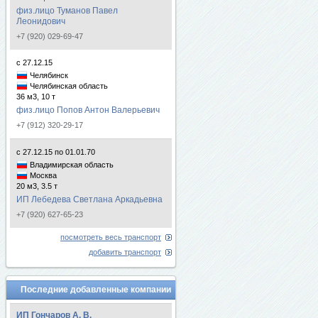
физ.лицо Туманов Павел
Леонидович
+7 (920) 029-69-47
с 27.12.15
Челябинск
Челябинская область
36 м3, 10 т
физ.лицо Попов Антон Валерьевич
+7 (912) 320-29-17
с 27.12.15 по 01.01.70
Владимирская область
Москва
20 м3, 3.5 т
ИП Лебедева Светлана Аркадьевна
+7 (920) 627-65-23
посмотреть весь транспорт
добавить транспорт
Последние добавленные компании
ИП Гончаров А. В.