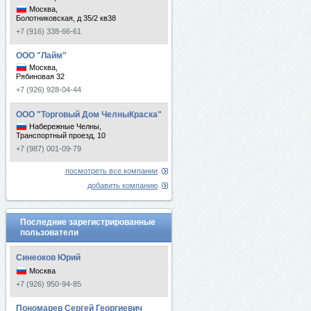
Москва,
Болотниковская, д 35/2 кв38
+7 (916) 338-66-61
ООО "Лайм"
Москва,
Рябиновая 32
+7 (926) 928-04-44
ООО "Торговый Дом ЧелныКраска"
Набережные Челны,
Транспортный проезд, 10
+7 (987) 001-09-79
посмотреть все компании
добавить компанию
Последние зарегистрированные
пользователи
Синеоков Юрий
Москва
+7 (926) 950-94-85
Пономарев Сергей Георгиевич