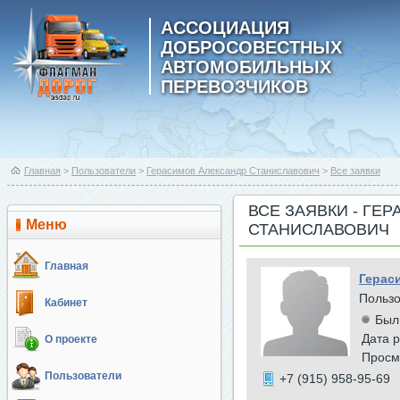
АССОЦИАЦИЯ
ДОБРОСОВЕСТНЫХ
АВТОМОБИЛЬНЫХ
ПЕРЕВОЗЧИКОВ
Главная
>
Пользователи
>
Герасимов Александр Станиславович
>
Все заявки
ВСЕ ЗАЯВКИ - ГЕ
Меню
СТАНИСЛАВОВИЧ
Главная
Герас
Польз
Кабинет
Был
Дата р
О проекте
Просм
Пользователи
+7 (915) 958-95-69