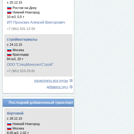
с 25.12.15
Ростов-на-Дону
Нижний Новгород
10 м3, 0,5 т
ИП Пронских Алексей Викторович
+7 (961) 631-12-59
стройматериалы
с 24.12.15
Москва
Краснодар
84 м3, 20 т
ООО "СпецМонолитСтрой"
+7 (961) 523-23-81
посмотреть все грузы
добавить груз
Последний добавленный транспорт
бортовой
с 28.12.15
Нижний Новгород
Москва
8.05 м3, 1.02 т