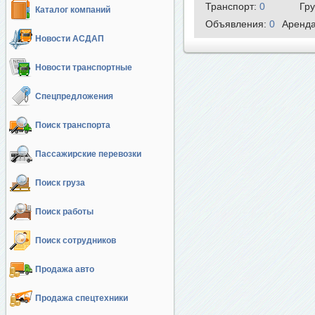
Транспорт:
0
Гр
Каталог компаний
Объявления:
0
Аренд
Новости АСДАП
Новости транспортные
Спецпредложения
Поиск транспорта
Пассажирские перевозки
Поиск груза
Поиск работы
Поиск сотрудников
Продажа авто
Продажа спецтехники