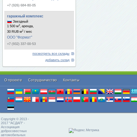
+7 (926) 684-80-05
гаражный комплекс
Звездный
2
1 500 м
, аренда,
2
30 RUB м
/ мес
ООО "Формат"
+7 (932) 337-00-53
посмотреть все склады
добавить склад
О проекте
Cотрудничество
Контакты
Copyright © 2013 -
2017 "АСДАП" -
Ассоциация
добросовестных
автомобильных