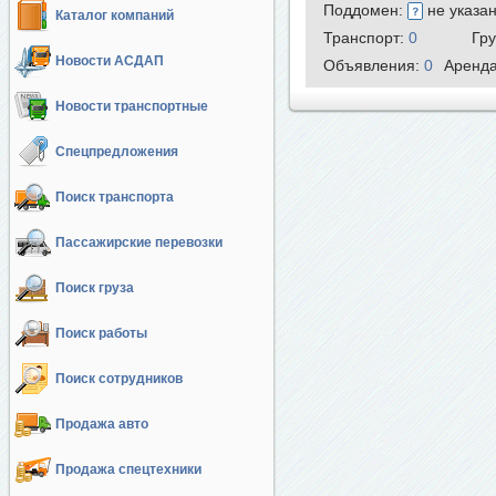
Поддомен:
не указа
Каталог компаний
Транспорт:
0
Гр
Новости АСДАП
Объявления:
0
Аренд
Новости транспортные
Спецпредложения
Поиск транспорта
Пассажирские перевозки
Поиск груза
Поиск работы
Поиск сотрудников
Продажа авто
Продажа спецтехники