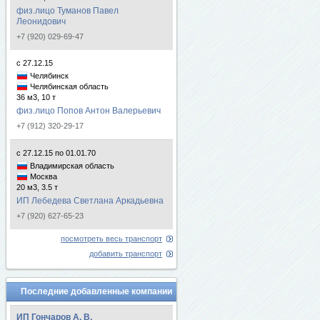
физ.лицо Туманов Павел
Леонидович
+7 (920) 029-69-47
с 27.12.15
Челябинск
Челябинская область
36 м3, 10 т
физ.лицо Попов Антон Валерьевич
+7 (912) 320-29-17
с 27.12.15 по 01.01.70
Владимирская область
Москва
20 м3, 3.5 т
ИП Лебедева Светлана Аркадьевна
+7 (920) 627-65-23
посмотреть весь транспорт
добавить транспорт
Последние добавленные компании
ИП Гончаров А. В.