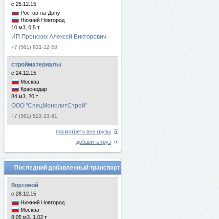
с 25.12.15
Ростов-на-Дону
Нижний Новгород
10 м3, 0,5 т
ИП Пронских Алексей Викторович
+7 (961) 631-12-59
стройматериалы
с 24.12.15
Москва
Краснодар
84 м3, 20 т
ООО "СпецМонолитСтрой"
+7 (961) 523-23-81
посмотреть все грузы
добавить груз
Последний добавленный транспорт
бортовой
с 28.12.15
Нижний Новгород
Москва
8.05 м3, 1.02 т