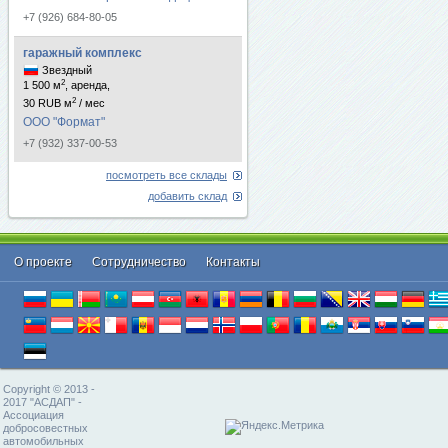
+7 (926) 684-80-05
гаражный комплекс
Звездный
2
1 500 м
, аренда,
2
30 RUB м
/ мес
ООО "Формат"
+7 (932) 337-00-53
посмотреть все склады
добавить склад
О проекте
Cотрудничество
Контакты
Copyright © 2013 -
2017 "АСДАП" -
Ассоциация
добросовестных
автомобильных