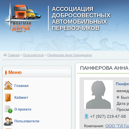
АССОЦИАЦИЯ
ДОБРОСОВЕСТНЫХ
АВТОМОБИЛЬНЫХ
ПЕРЕВОЗЧИКОВ
Главная
>
Пользователи
>
Панферова Анна Геннадьевна
ПАНФЕРОВА АННА
Меню
Панфе
Главная
менед
Был
Кабинет
Дата р
Просм
О проекте
+7 (927) 219-47-58
Пользователи
Компания:
ООО "ТД Го