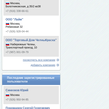
Москва,
Болотниковская, д 35/2 кв38
+7 (916) 338-66-61
ООО "Лайм"
Москва,
Рябиновая 32
+7 (926) 928-04-44
ООО "Торговый Дом ЧелныКраска"
Набережные Челны,
Транспортный проезд, 10
+7 (987) 001-09-79
посмотреть все компании
добавить компанию
Последние зарегистрированные
пользователи
Синеоков Юрий
Москва
+7 (926) 950-94-85
Пономарев Сергей Георгиевич