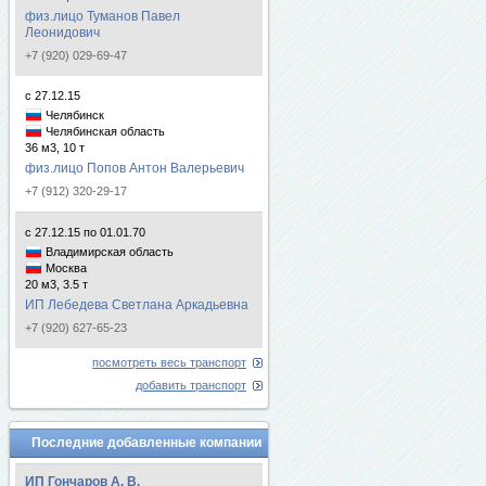
физ.лицо Туманов Павел
Леонидович
+7 (920) 029-69-47
с 27.12.15
Челябинск
Челябинская область
36 м3, 10 т
физ.лицо Попов Антон Валерьевич
+7 (912) 320-29-17
с 27.12.15 по 01.01.70
Владимирская область
Москва
20 м3, 3.5 т
ИП Лебедева Светлана Аркадьевна
+7 (920) 627-65-23
посмотреть весь транспорт
добавить транспорт
Последние добавленные компании
ИП Гончаров А. В.