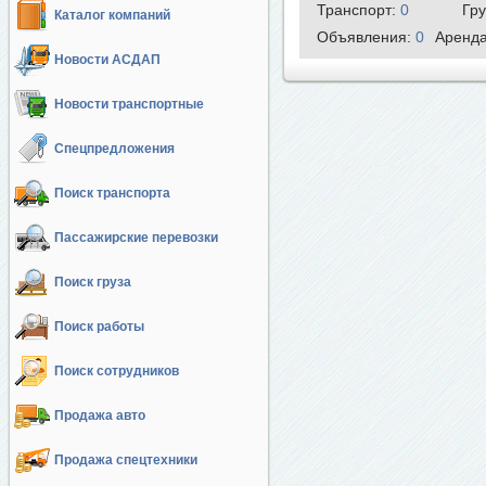
Транспорт:
0
Гр
Каталог компаний
Объявления:
0
Аренд
Новости АСДАП
Новости транспортные
Спецпредложения
Поиск транспорта
Пассажирские перевозки
Поиск груза
Поиск работы
Поиск сотрудников
Продажа авто
Продажа спецтехники