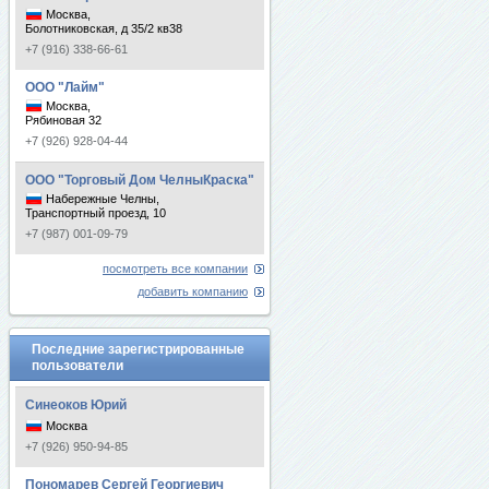
Москва,
Болотниковская, д 35/2 кв38
+7 (916) 338-66-61
ООО "Лайм"
Москва,
Рябиновая 32
+7 (926) 928-04-44
ООО "Торговый Дом ЧелныКраска"
Набережные Челны,
Транспортный проезд, 10
+7 (987) 001-09-79
посмотреть все компании
добавить компанию
Последние зарегистрированные
пользователи
Синеоков Юрий
Москва
+7 (926) 950-94-85
Пономарев Сергей Георгиевич