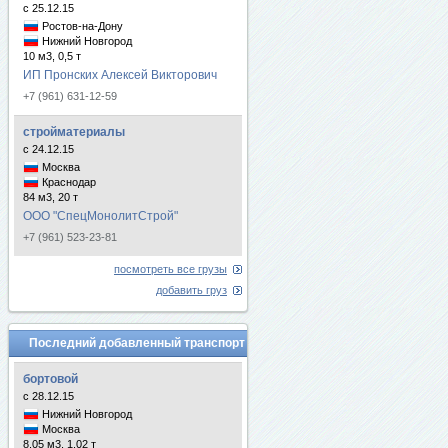
с 25.12.15
Ростов-на-Дону
Нижний Новгород
10 м3, 0,5 т
ИП Пронских Алексей Викторович
+7 (961) 631-12-59
стройматериалы
с 24.12.15
Москва
Краснодар
84 м3, 20 т
ООО "СпецМонолитСтрой"
+7 (961) 523-23-81
посмотреть все грузы
добавить груз
Последний добавленный транспорт
бортовой
с 28.12.15
Нижний Новгород
Москва
8.05 м3, 1.02 т