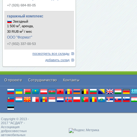
+7 (926) 684-80-05
гаражный комплекс
Звездный
2
1 500 м
, аренда,
2
30 RUB м
/ мес
ООО "Формат"
+7 (932) 337-00-53
посмотреть все склады
добавить склад
О проекте
Cотрудничество
Контакты
Copyright © 2013 -
2017 "АСДАП" -
Ассоциация
добросовестных
автомобильных