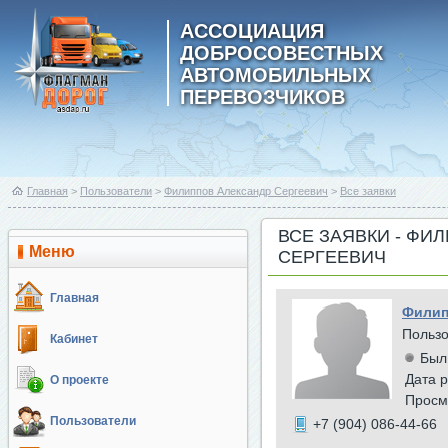
АССОЦИАЦИЯ
ДОБРОСОВЕСТНЫХ
АВТОМОБИЛЬНЫХ
ПЕРЕВОЗЧИКОВ
Главная
>
Пользователи
>
Филиппов Александр Сергеевич
>
Все заявки
ВСЕ ЗАЯВКИ - ФИ
Меню
СЕРГЕЕВИЧ
Главная
Филип
Польз
Кабинет
Был
Дата р
О проекте
Просм
Пользователи
+7 (904) 086-44-66