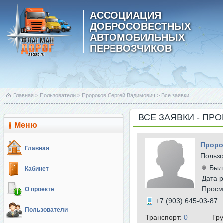
АССОЦИАЦИЯ
ДОБРОСОВЕСТНЫХ
АВТОМОБИЛЬНЫХ
ПЕРЕВОЗЧИКОВ
Главная
>
Пользователи
>
Пророков Сергей Вадимович
>
Все заявки
ВСЕ ЗАЯВКИ - ПР
Меню
Проро
Главная
Польз
Был
Кабинет
Дата р
Просм
О проекте
+7 (903) 645-03-87
Пользователи
Транспорт:
0
Гр