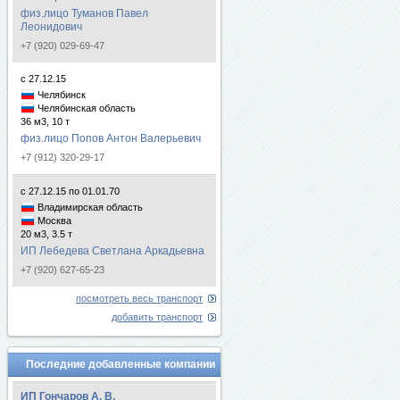
физ.лицо Туманов Павел
Леонидович
+7 (920) 029-69-47
с 27.12.15
Челябинск
Челябинская область
36 м3, 10 т
физ.лицо Попов Антон Валерьевич
+7 (912) 320-29-17
с 27.12.15 по 01.01.70
Владимирская область
Москва
20 м3, 3.5 т
ИП Лебедева Светлана Аркадьевна
+7 (920) 627-65-23
посмотреть весь транспорт
добавить транспорт
Последние добавленные компании
ИП Гончаров А. В.