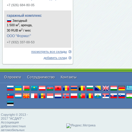
+7 (926) 684-80-05
гаражный комплекс
Звездный
2
1 500 м
, аренда,
2
30 RUB м
/ мес
ООО "Формат"
+7 (932) 337-00-53
посмотреть все склады
добавить склад
О проекте
Cотрудничество
Контакты
Copyright © 2013 -
2017 "АСДАП" -
Ассоциация
добросовестных
автомобильных