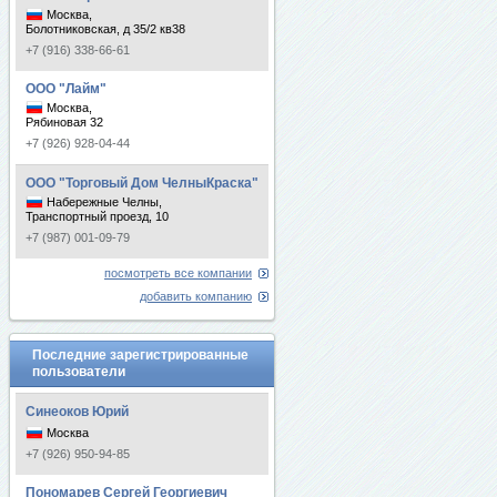
Москва,
Болотниковская, д 35/2 кв38
+7 (916) 338-66-61
ООО "Лайм"
Москва,
Рябиновая 32
+7 (926) 928-04-44
ООО "Торговый Дом ЧелныКраска"
Набережные Челны,
Транспортный проезд, 10
+7 (987) 001-09-79
посмотреть все компании
добавить компанию
Последние зарегистрированные
пользователи
Синеоков Юрий
Москва
+7 (926) 950-94-85
Пономарев Сергей Георгиевич