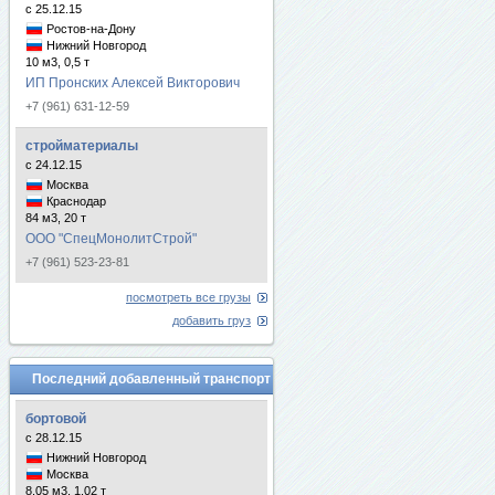
с 25.12.15
Ростов-на-Дону
Нижний Новгород
10 м3, 0,5 т
ИП Пронских Алексей Викторович
+7 (961) 631-12-59
стройматериалы
с 24.12.15
Москва
Краснодар
84 м3, 20 т
ООО "СпецМонолитСтрой"
+7 (961) 523-23-81
посмотреть все грузы
добавить груз
Последний добавленный транспорт
бортовой
с 28.12.15
Нижний Новгород
Москва
8.05 м3, 1.02 т