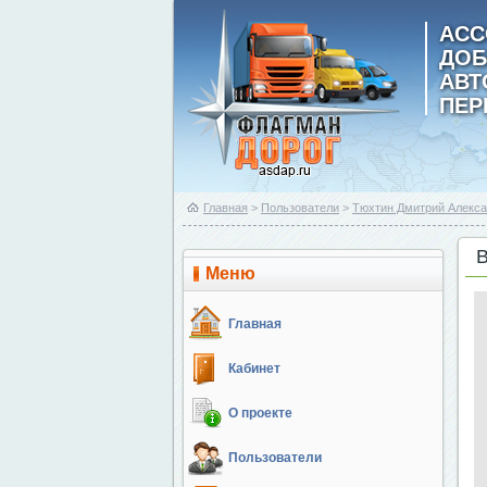
АСС
ДОБ
АВ
ПЕР
Главная
>
Пользователи
>
Тюхтин Дмитрий Алекс
Меню
Главная
Кабинет
О проекте
Пользователи