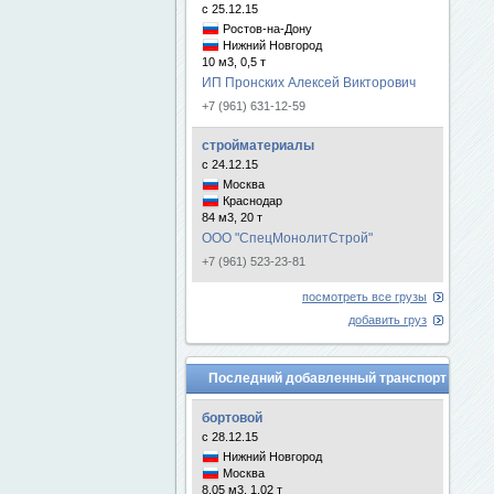
с 25.12.15
Ростов-на-Дону
Нижний Новгород
10 м3, 0,5 т
ИП Пронских Алексей Викторович
+7 (961) 631-12-59
стройматериалы
с 24.12.15
Москва
Краснодар
84 м3, 20 т
ООО "СпецМонолитСтрой"
+7 (961) 523-23-81
посмотреть все грузы
добавить груз
Последний добавленный транспорт
бортовой
с 28.12.15
Нижний Новгород
Москва
8.05 м3, 1.02 т