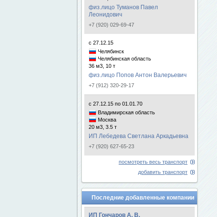
физ.лицо Туманов Павел
Леонидович
+7 (920) 029-69-47
с 27.12.15
Челябинск
Челябинская область
36 м3, 10 т
физ.лицо Попов Антон Валерьевич
+7 (912) 320-29-17
с 27.12.15 по 01.01.70
Владимирская область
Москва
20 м3, 3.5 т
ИП Лебедева Светлана Аркадьевна
+7 (920) 627-65-23
посмотреть весь транспорт
добавить транспорт
Последние добавленные компании
ИП Гончаров А. В.