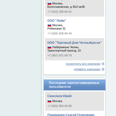
Москва,
Болотниковская, д 35/2 кв38
+7 (916) 338-66-61
ООО "Лайм"
Москва,
Рябиновая 32
+7 (926) 928-04-44
ООО "Торговый Дом ЧелныКраска"
Набережные Челны,
Транспортный проезд, 10
+7 (987) 001-09-79
посмотреть все компании
добавить компанию
Последние зарегистрированные
пользователи
Синеоков Юрий
Москва
+7 (926) 950-94-85
Пономарев Сергей Георгиевич