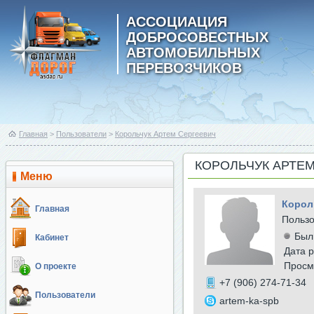
АССОЦИАЦИЯ
ДОБРОСОВЕСТНЫХ
АВТОМОБИЛЬНЫХ
ПЕРЕВОЗЧИКОВ
Главная
>
Пользователи
>
Корольчук Артем Сергеевич
КОРОЛЬЧУК АРТЕ
Меню
Корол
Главная
Польз
Был
Кабинет
Дата р
Просм
О проекте
+7 (906) 274-71-34
Пользователи
artem-ka-spb