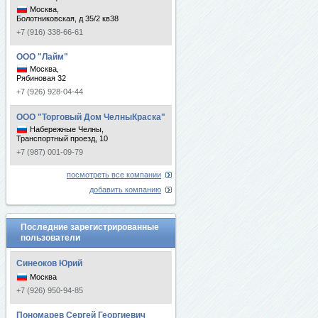
Москва,
Болотниковская, д 35/2 кв38
+7 (916) 338-66-61
ООО "Лайм"
Москва,
Рябиновая 32
+7 (926) 928-04-44
ООО "Торговый Дом ЧелныКраска"
Набережные Челны,
Транспортный проезд, 10
+7 (987) 001-09-79
посмотреть все компании
добавить компанию
Последние зарегистрированные
пользователи
Синеоков Юрий
Москва
+7 (926) 950-94-85
Пономарев Сергей Георгиевич