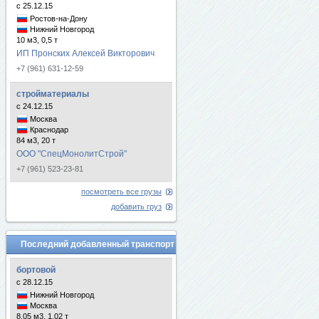
с 25.12.15
Ростов-на-Дону
Нижний Новгород
10 м3, 0,5 т
ИП Пронских Алексей Викторович
+7 (961) 631-12-59
стройматериалы
с 24.12.15
Москва
Краснодар
84 м3, 20 т
ООО "СпецМонолитСтрой"
+7 (961) 523-23-81
посмотреть все грузы
добавить груз
Последний добавленный транспорт
бортовой
с 28.12.15
Нижний Новгород
Москва
8.05 м3, 1.02 т