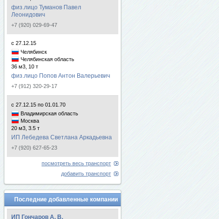
физ.лицо Туманов Павел
Леонидович
+7 (920) 029-69-47
с 27.12.15
Челябинск
Челябинская область
36 м3, 10 т
физ.лицо Попов Антон Валерьевич
+7 (912) 320-29-17
с 27.12.15 по 01.01.70
Владимирская область
Москва
20 м3, 3.5 т
ИП Лебедева Светлана Аркадьевна
+7 (920) 627-65-23
посмотреть весь транспорт
добавить транспорт
Последние добавленные компании
ИП Гончаров А. В.