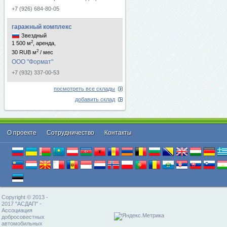
+7 (926) 684-80-05
гаражный комплекс
Звездный
2
1 500 м
, аренда,
2
30 RUB м
/ мес
ООО "Формат"
+7 (932) 337-00-53
посмотреть все склады
добавить склад
О проекте
Cотрудничество
Контакты
Copyright © 2013 -
2017 "АСДАП" -
Ассоциация
добросовестных
автомобильных