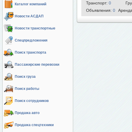
Транспорт:
0
Гр
Каталог компаний
Объявления:
0
Аренд
Новости АСДАП
Новости транспортные
Спецпредложения
Поиск транспорта
Пассажирские перевозки
Поиск груза
Поиск работы
Поиск сотрудников
Продажа авто
Продажа спецтехники