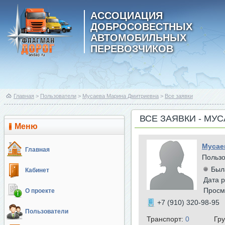
АССОЦИАЦИЯ
ДОБРОСОВЕСТНЫХ
АВТОМОБИЛЬНЫХ
ПЕРЕВОЗЧИКОВ
Главная
>
Пользователи
>
Мусаева Марина Дмитриевна
>
Все заявки
ВСЕ ЗАЯВКИ - МУ
Меню
Мусае
Главная
Польз
Был
Кабинет
Дата р
Просм
О проекте
+7 (910) 320-98-95
Пользователи
Транспорт:
0
Гр