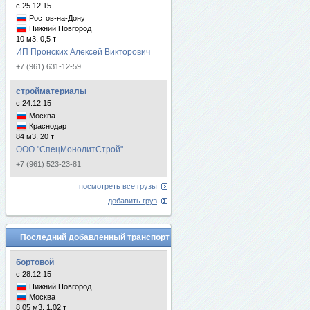
с 25.12.15
Ростов-на-Дону
Нижний Новгород
10 м3, 0,5 т
ИП Пронских Алексей Викторович
+7 (961) 631-12-59
стройматериалы
с 24.12.15
Москва
Краснодар
84 м3, 20 т
ООО "СпецМонолитСтрой"
+7 (961) 523-23-81
посмотреть все грузы
добавить груз
Последний добавленный транспорт
бортовой
с 28.12.15
Нижний Новгород
Москва
8.05 м3, 1.02 т