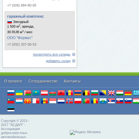
+7 (926) 684-80-05
гаражный комплекс
Звездный
2
1 500 м
, аренда,
2
30 RUB м
/ мес
ООО "Формат"
+7 (932) 337-00-53
посмотреть все склады
добавить склад
О проекте
Cотрудничество
Контакты
Copyright © 2013 -
2017 "АСДАП" -
Ассоциация
добросовестных
автомобильных