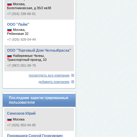
Москва,
Болотниковская, д 35/2 кв38
+7 (916) 338-66-61
ООО "Лайм"
Москва,
Рябиновая 32
+7 (926) 928-04-44
ООО "Торговый Дом ЧелныКраска"
Набережные Челны,
Транспортный проезд, 10
+7 (987) 001-09-79
посмотреть все компании
добавить компанию
Последние зарегистрированные
пользователи
Синеоков Юрий
Москва
+7 (926) 950-94-85
Пономарев Сергей Георгиевич