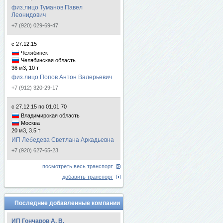
физ.лицо Туманов Павел
Леонидович
+7 (920) 029-69-47
с 27.12.15
Челябинск
Челябинская область
36 м3, 10 т
физ.лицо Попов Антон Валерьевич
+7 (912) 320-29-17
с 27.12.15 по 01.01.70
Владимирская область
Москва
20 м3, 3.5 т
ИП Лебедева Светлана Аркадьевна
+7 (920) 627-65-23
посмотреть весь транспорт
добавить транспорт
Последние добавленные компании
ИП Гончаров А. В.