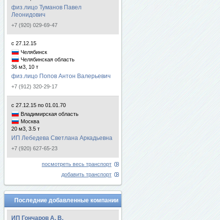
физ.лицо Туманов Павел
Леонидович
+7 (920) 029-69-47
с 27.12.15
Челябинск
Челябинская область
36 м3, 10 т
физ.лицо Попов Антон Валерьевич
+7 (912) 320-29-17
с 27.12.15 по 01.01.70
Владимирская область
Москва
20 м3, 3.5 т
ИП Лебедева Светлана Аркадьевна
+7 (920) 627-65-23
посмотреть весь транспорт
добавить транспорт
Последние добавленные компании
ИП Гончаров А. В.