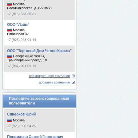
Москва,
Болотниковская, д 35/2 кв38
+7 (916) 338-66-61
ООО "Лайм"
Москва,
Рябиновая 32
+7 (926) 928-04-44
ООО "Торговый Дом ЧелныКраска"
Набережные Челны,
Транспортный проезд, 10
+7 (987) 001-09-79
посмотреть все компании
добавить компанию
Последние зарегистрированные
пользователи
Синеоков Юрий
Москва
+7 (926) 950-94-85
Пономарев Сергей Георгиевич