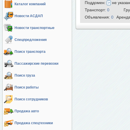
Поддомен:
не указа
Каталог компаний
Транспорт:
0
Гр
Новости АСДАП
Объявления:
0
Аренд
Новости транспортные
Спецпредложения
Поиск транспорта
Пассажирские перевозки
Поиск груза
Поиск работы
Поиск сотрудников
Продажа авто
Продажа спецтехники