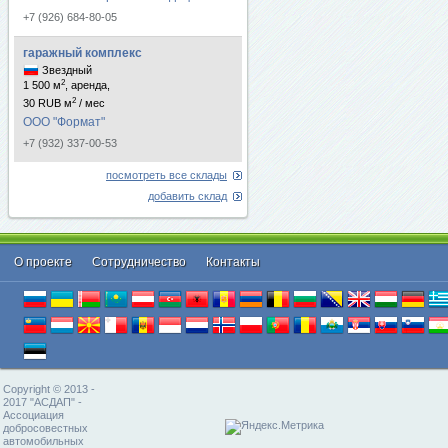
+7 (926) 684-80-05
гаражный комплекс
Звездный
2
1 500 м
, аренда,
2
30 RUB м
/ мес
ООО "Формат"
+7 (932) 337-00-53
посмотреть все склады
добавить склад
О проекте
Cотрудничество
Контакты
Copyright © 2013 -
2017 "АСДАП" -
Ассоциация
добросовестных
автомобильных