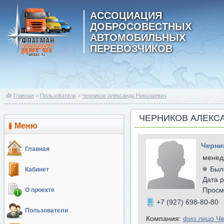
АССОЦИАЦИЯ
ДОБРОСОВЕСТНЫХ
АВТОМОБИЛЬНЫХ
ПЕРЕВОЗЧИКОВ
Главная
>
Пользователи
>
Черников Александр Николаевич
ЧЕРНИКОВ АЛЕКС
Меню
Черни
Главная
менед
Был
Кабинет
Дата р
Просм
О проекте
+7 (927) 698-80-80
Пользователи
Компания:
физ.лицо Ч