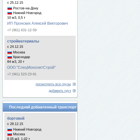
с 25.12.15
Ростов-на-Дону
Нижний Новгород
10 м3, 0,5 т
ИП Пронских Алексей Викторович
+7 (961) 631-12-59
стройматериалы
с 24.12.15
Москва
Краснодар
84 м3, 20 т
ООО "СпецМонолитСтрой"
+7 (961) 523-23-81
посмотреть все грузы
добавить груз
Последний добавленный транспорт
бортовой
с 28.12.15
Нижний Новгород
Москва
8.05 м3, 1.02 т