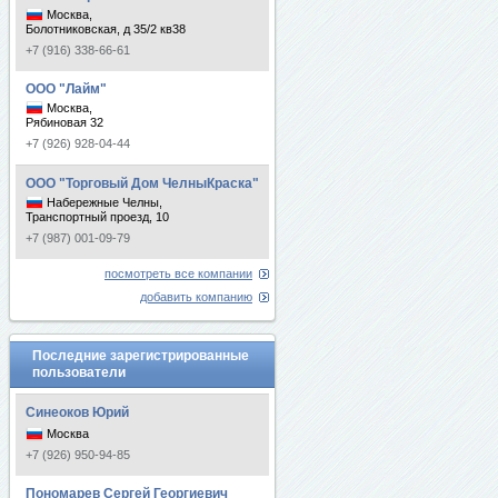
Москва,
Болотниковская, д 35/2 кв38
+7 (916) 338-66-61
ООО "Лайм"
Москва,
Рябиновая 32
+7 (926) 928-04-44
ООО "Торговый Дом ЧелныКраска"
Набережные Челны,
Транспортный проезд, 10
+7 (987) 001-09-79
посмотреть все компании
добавить компанию
Последние зарегистрированные
пользователи
Синеоков Юрий
Москва
+7 (926) 950-94-85
Пономарев Сергей Георгиевич