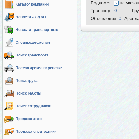
Поддомен:
не указа
Каталог компаний
Транспорт:
0
Гр
Новости АСДАП
Объявления:
0
Аренд
Новости транспортные
Спецпредложения
Поиск транспорта
Пассажирские перевозки
Поиск груза
Поиск работы
Поиск сотрудников
Продажа авто
Продажа спецтехники