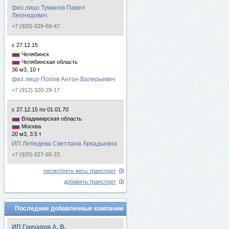
физ.лицо Туманов Павел
Леонидович
+7 (920) 029-69-47
с 27.12.15
Челябинск
Челябинская область
36 м3, 10 т
физ.лицо Попов Антон Валерьевич
+7 (912) 320-29-17
с 27.12.15 по 01.01.70
Владимирская область
Москва
20 м3, 3.5 т
ИП Лебедева Светлана Аркадьевна
+7 (920) 627-65-23
посмотреть весь транспорт
добавить транспорт
Последние добавленные компании
ИП Гончаров А. В.