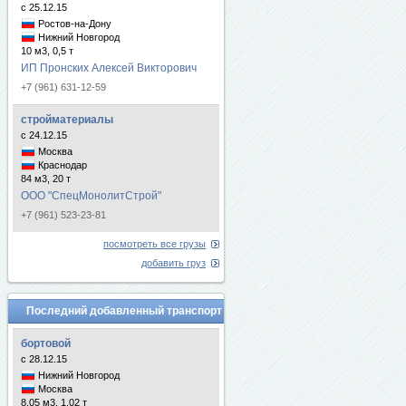
с 25.12.15
Ростов-на-Дону
Нижний Новгород
10 м3, 0,5 т
ИП Пронских Алексей Викторович
+7 (961) 631-12-59
стройматериалы
с 24.12.15
Москва
Краснодар
84 м3, 20 т
ООО "СпецМонолитСтрой"
+7 (961) 523-23-81
посмотреть все грузы
добавить груз
Последний добавленный транспорт
бортовой
с 28.12.15
Нижний Новгород
Москва
8.05 м3, 1.02 т