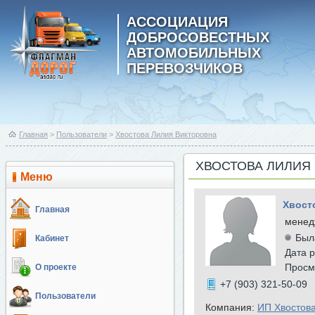
АССОЦИАЦИЯ
ДОБРОСОВЕСТНЫХ
АВТОМОБИЛЬНЫХ
ПЕРЕВОЗЧИКОВ
Главная
>
Пользователи
>
Хвостова Лилия Викторовна
ХВОСТОВА ЛИЛИЯ
Меню
Хвост
Главная
менед
Был
Кабинет
Дата р
Просм
О проекте
+7 (903) 321-50-09
Пользователи
Компания:
ИП Хвостов