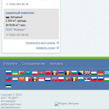
+7 (926) 684-80-05
гаражный комплекс
Звездный
2
1 500 м
, аренда,
2
30 RUB м
/ мес
ООО "Формат"
+7 (932) 337-00-53
посмотреть все склады
добавить склад
О проекте
Cотрудничество
Контакты
Copyright © 2013 -
2017 "АСДАП" -
Ассоциация
добросовестных
автомобильных