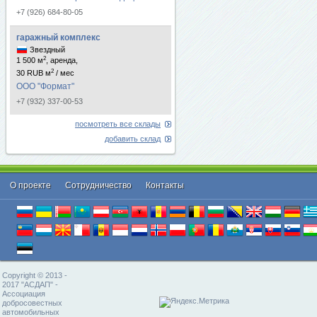
+7 (926) 684-80-05
гаражный комплекс
Звездный
2
1 500 м
, аренда,
2
30 RUB м
/ мес
ООО "Формат"
+7 (932) 337-00-53
посмотреть все склады
добавить склад
О проекте
Cотрудничество
Контакты
Copyright © 2013 -
2017 "АСДАП" -
Ассоциация
добросовестных
автомобильных