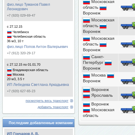
Московская
физ.лицо Туманов Павел
область
Леонидович
Воронеж
+7 (920) 029-69-47
Московская
область
с 27.12.15
Воронеж
Челябинск
Челябинская область
Московская
36 м3, 10 т
область
физ.лицо Попов Антон Валерьевич
Воронеж
+7 (912) 320-29-17
Санкт-
Петербург
с 27.12.15 по 01.01.70
Воронеж
Владимирская область
Москва
Москва
20 м3, 3.5 т
Воронеж
ИП Лебедева Светлана Аркадьевна
Воронеж
+7 (920) 627-65-23
Ярославль
посмотреть весь транспорт
Воронеж
добавить транспорт
Московская
область
Последние добавленные компании
ИП Гончаров А. В.