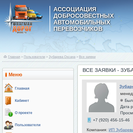
АССОЦИАЦИЯ
ДОБРОСОВЕСТНЫХ
АВТОМОБИЛЬНЫХ
ПЕРЕВОЗЧИКОВ
Главная
>
Пользователи
>
Зубарева Оксана
>
Все заявки
ВСЕ ЗАЯВКИ - ЗУ
Меню
Зубар
Главная
менед
Был
Кабинет
Дата р
Просм
О проекте
+7 (920) 456-15-46
Пользователи
Компания:
ИП Зубарев