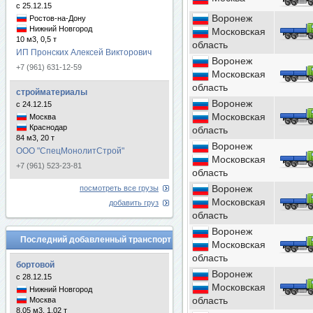
с 25.12.15
Воронеж
Ростов-на-Дону
Нижний Новгород
Московская
10 м3, 0,5 т
область
ИП Пронских Алексей Викторович
Воронеж
+7 (961) 631-12-59
Московская
область
стройматериалы
Воронеж
с 24.12.15
Московская
Москва
Краснодар
область
84 м3, 20 т
Воронеж
ООО "СпецМонолитСтрой"
Московская
+7 (961) 523-23-81
область
Воронеж
посмотреть все грузы
Московская
добавить груз
область
Воронеж
Последний добавленный транспорт
Московская
область
бортовой
Воронеж
с 28.12.15
Московская
Нижний Новгород
область
Москва
8.05 м3, 1.02 т