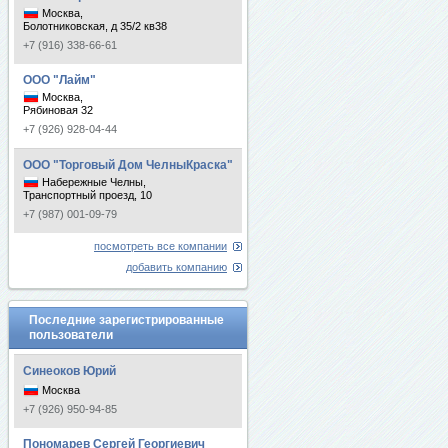
Москва,
Болотниковская, д 35/2 кв38
+7 (916) 338-66-61
ООО "Лайм"
Москва,
Рябиновая 32
+7 (926) 928-04-44
ООО "Торговый Дом ЧелныКраска"
Набережные Челны,
Транспортный проезд, 10
+7 (987) 001-09-79
посмотреть все компании
добавить компанию
Последние зарегистрированные
пользователи
Синеоков Юрий
Москва
+7 (926) 950-94-85
Пономарев Сергей Георгиевич