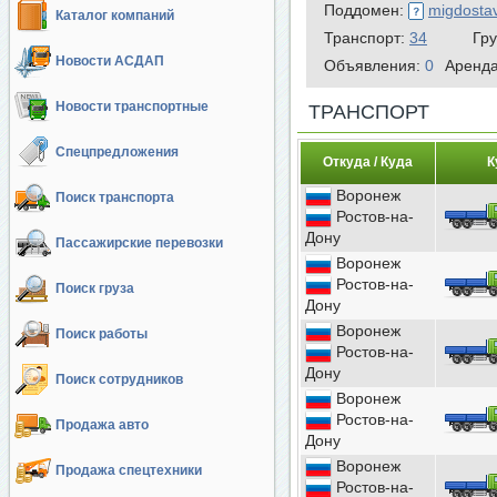
Поддомен:
migdosta
Каталог компаний
Транспорт:
34
Гр
Новости АСДАП
Объявления:
0
Аренд
Новости транспортные
ТРАНСПОРТ
Спецпредложения
Откуда / Куда
К
Воронеж
Поиск транспорта
Ростов-на-
Дону
Пассажирские перевозки
Воронеж
Ростов-на-
Поиск груза
Дону
Воронеж
Поиск работы
Ростов-на-
Дону
Поиск сотрудников
Воронеж
Ростов-на-
Продажа авто
Дону
Воронеж
Продажа спецтехники
Ростов-на-