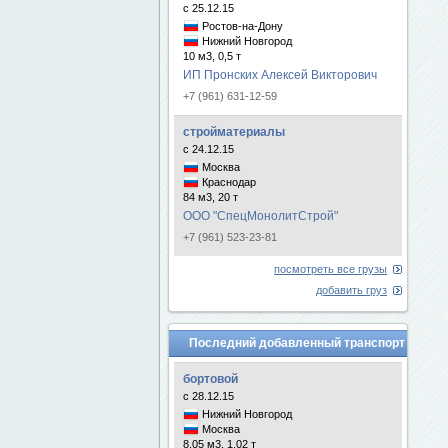
с 25.12.15
Ростов-на-Дону
Нижний Новгород
10 м3, 0,5 т
ИП Пронских Алексей Викторович
+7 (961) 631-12-59
стройматериалы
с 24.12.15
Москва
Краснодар
84 м3, 20 т
ООО "СпецМонолитСтрой"
+7 (961) 523-23-81
посмотреть все грузы
добавить груз
Последний добавленный транспорт
бортовой
с 28.12.15
Нижний Новгород
Москва
8.05 м3, 1.02 т