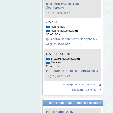
физ.лицо Туманов Павел
Леонидович
+7 (920) 029-69-47
с 27.12.15
Челябинск
Челябинская область
36 м3, 10 т
физ.лицо Попов Антон Валерьевич
+7 (912) 320-29-17
с 27.12.15 по 01.01.70
Владимирская область
Москва
20 м3, 3.5 т
ИП Лебедева Светлана Аркадьевна
+7 (920) 627-65-23
посмотреть весь транспорт
добавить транспорт
Последние добавленные компании
ИП Гончаров А. В.