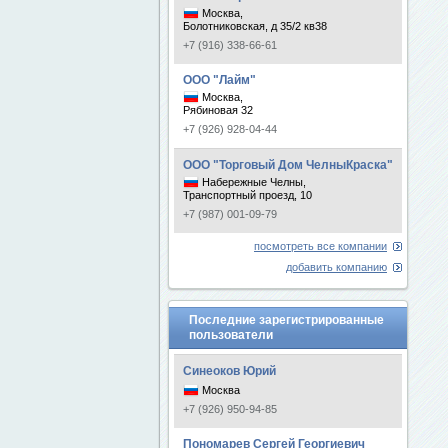
Москва,
Болотниковская, д 35/2 кв38
+7 (916) 338-66-61
ООО "Лайм"
Москва,
Рябиновая 32
+7 (926) 928-04-44
ООО "Торговый Дом ЧелныКраска"
Набережные Челны,
Транспортный проезд, 10
+7 (987) 001-09-79
посмотреть все компании
добавить компанию
Последние зарегистрированные
пользователи
Синеоков Юрий
Москва
+7 (926) 950-94-85
Пономарев Сергей Георгиевич