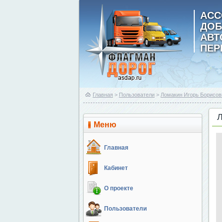
АСС
ДОБ
АВ
ПЕР
Главная
>
Пользователи
>
Ломакин Игорь Борисов
Меню
Главная
Кабинет
О проекте
Пользователи