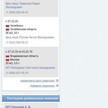
физ.лицо Туманов Павел
Леонидович
+7 (920) 029-69-47
с 27.12.15
Челябинск
Челябинская область
36 м3, 10 т
физ.лицо Попов Антон Валерьевич
+7 (912) 320-29-17
с 27.12.15 по 01.01.70
Владимирская область
Москва
20 м3, 3.5 т
ИП Лебедева Светлана Аркадьевна
+7 (920) 627-65-23
посмотреть весь транспорт
добавить транспорт
Последние добавленные компании
ИП Гончаров А. В.