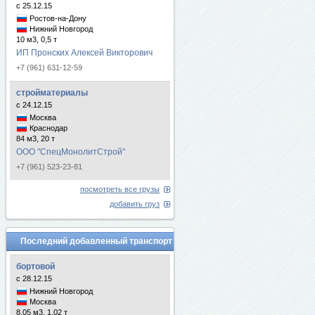
с 25.12.15
Ростов-на-Дону
Нижний Новгород
10 м3, 0,5 т
ИП Пронских Алексей Викторович
+7 (961) 631-12-59
стройматериалы
с 24.12.15
Москва
Краснодар
84 м3, 20 т
ООО "СпецМонолитСтрой"
+7 (961) 523-23-81
посмотреть все грузы
добавить груз
Последний добавленный транспорт
бортовой
с 28.12.15
Нижний Новгород
Москва
8.05 м3, 1.02 т