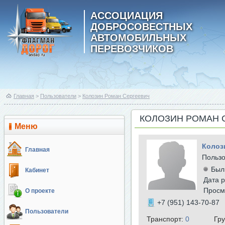
АССОЦИАЦИЯ
ДОБРОСОВЕСТНЫХ
АВТОМОБИЛЬНЫХ
ПЕРЕВОЗЧИКОВ
Главная
>
Пользователи
>
Колозин Роман Сергеевич
КОЛОЗИН РОМАН 
Меню
Колоз
Главная
Польз
Был
Кабинет
Дата р
Просм
О проекте
+7 (951) 143-70-87
Пользователи
Транспорт:
0
Гр