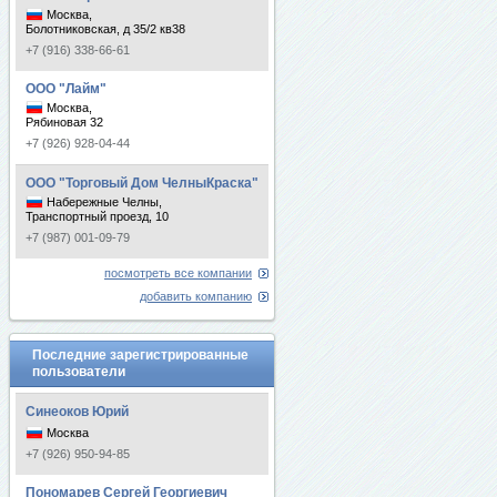
Москва,
Болотниковская, д 35/2 кв38
+7 (916) 338-66-61
ООО "Лайм"
Москва,
Рябиновая 32
+7 (926) 928-04-44
ООО "Торговый Дом ЧелныКраска"
Набережные Челны,
Транспортный проезд, 10
+7 (987) 001-09-79
посмотреть все компании
добавить компанию
Последние зарегистрированные
пользователи
Синеоков Юрий
Москва
+7 (926) 950-94-85
Пономарев Сергей Георгиевич