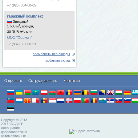
+7 (926) 684-80-05
гаражный комплекс
Звездный
2
1 500 м
, аренда,
2
30 RUB м
/ мес
ООО "Формат"
+7 (932) 337-00-53
посмотреть все склады
добавить склад
О проекте
Cотрудничество
Контакты
Copyright © 2013 -
2017 "АСДАП" -
Ассоциация
добросовестных
автомобильных