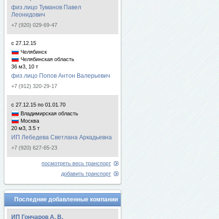
физ.лицо Туманов Павел
Леонидович
+7 (920) 029-69-47
с 27.12.15
Челябинск
Челябинская область
36 м3, 10 т
физ.лицо Попов Антон Валерьевич
+7 (912) 320-29-17
с 27.12.15 по 01.01.70
Владимирская область
Москва
20 м3, 3.5 т
ИП Лебедева Светлана Аркадьевна
+7 (920) 627-65-23
посмотреть весь транспорт
добавить транспорт
Последние добавленные компании
ИП Гончаров А. В.