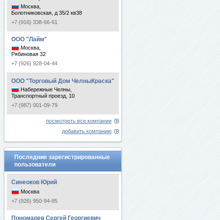
Москва,
Болотниковская, д 35/2 кв38
+7 (916) 338-66-61
ООО "Лайм"
Москва,
Рябиновая 32
+7 (926) 928-04-44
ООО "Торговый Дом ЧелныКраска"
Набережные Челны,
Транспортный проезд, 10
+7 (987) 001-09-79
посмотреть все компании
добавить компанию
Последние зарегистрированные
пользователи
Синеоков Юрий
Москва
+7 (926) 950-94-85
Пономарев Сергей Георгиевич