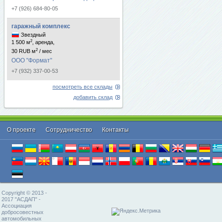
+7 (926) 684-80-05
гаражный комплекс
Звездный
2
1 500 м
, аренда,
2
30 RUB м
/ мес
ООО "Формат"
+7 (932) 337-00-53
посмотреть все склады
добавить склад
О проекте
Cотрудничество
Контакты
Copyright © 2013 -
2017 "АСДАП" -
Ассоциация
добросовестных
автомобильных