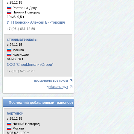
с 25.12.15
Ростов-на-Дону
Нижний Новгород
10 м3, 0,5 т
ИП Пронских Алексей Викторович
+7 (961) 631-12-59
стройматериалы
с 24.12.15
Москва
Краснодар
84 м3, 20 т
ООО "СпецМонолитСтрой"
+7 (961) 523-23-81
посмотреть все грузы
добавить груз
Последний добавленный транспорт
бортовой
с 28.12.15
Нижний Новгород
Москва
8.05 м3, 1.02 т