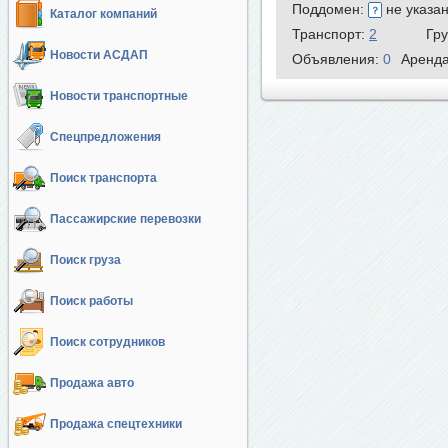
Поддомен:
не указа
Каталог компаний
Транспорт:
2
Гр
Новости АСДАП
Объявления:
0
Аренд
Новости транспортные
Спецпредложения
Поиск транспорта
Пассажирские перевозки
Поиск груза
Поиск работы
Поиск сотрудников
Продажа авто
Продажа спецтехники