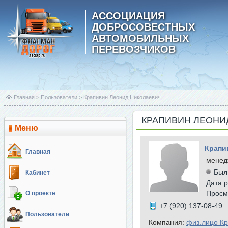
АССОЦИАЦИЯ
ДОБРОСОВЕСТНЫХ
АВТОМОБИЛЬНЫХ
ПЕРЕВОЗЧИКОВ
Главная
>
Пользователи
>
Крапивин Леонид Николаевич
КРАПИВИН ЛЕОНИ
Меню
Крапи
Главная
менед
Был
Кабинет
Дата р
Просм
О проекте
+7 (920) 137-08-49
Пользователи
Компания:
физ.лицо К