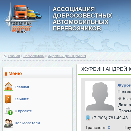
АССОЦИАЦИЯ
ДОБРОСОВЕСТНЫХ
АВТОМОБИЛЬНЫХ
ПЕРЕВОЗЧИКОВ
Главная
>
Пользователи
>
Журбин Андрей Юрьевич
ЖУРБИН АНДРЕЙ 
Меню
Журби
Главная
Польз
Был
Кабинет
Дата р
Просм
О проекте
+7 (906) 781-49-43
Пользователи
Транспорт:
0
Гр