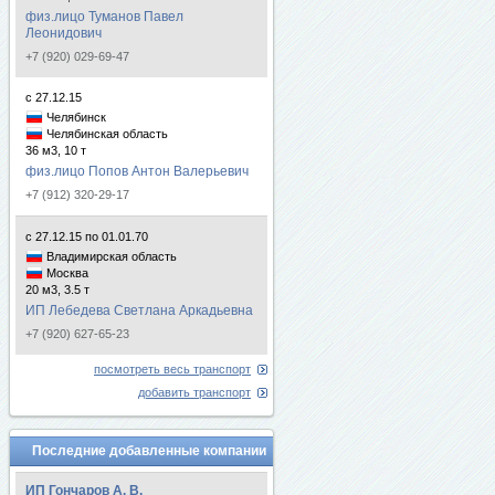
физ.лицо Туманов Павел
Леонидович
+7 (920) 029-69-47
с 27.12.15
Челябинск
Челябинская область
36 м3, 10 т
физ.лицо Попов Антон Валерьевич
+7 (912) 320-29-17
с 27.12.15 по 01.01.70
Владимирская область
Москва
20 м3, 3.5 т
ИП Лебедева Светлана Аркадьевна
+7 (920) 627-65-23
посмотреть весь транспорт
добавить транспорт
Последние добавленные компании
ИП Гончаров А. В.