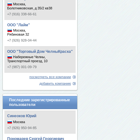
Москва,
Болотниковская, д 35/2 кв38
+7 (916) 338-66-61
ООО "Лайм"
Москва,
Рябиновая 32
+7 (926) 928-04-44
ООО "Торговый Дом ЧелныКраска"
Набережные Челны,
Транспортный проезд, 10
+7 (987) 001-09-79
посмотреть все компании
добавить компанию
Последние зарегистрированные
пользователи
Синеоков Юрий
Москва
+7 (926) 950-94-85
Пономарев Сергей Георгиевич