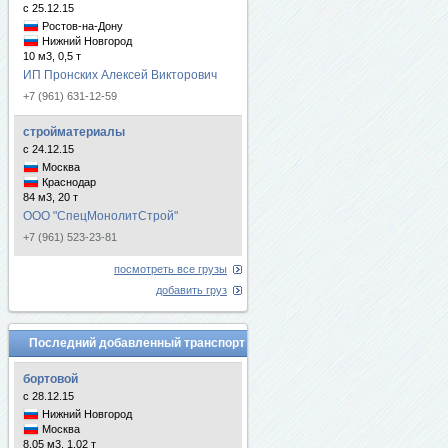
с 25.12.15
Ростов-на-Дону
Нижний Новгород
10 м3, 0,5 т
ИП Пронских Алексей Викторович
+7 (961) 631-12-59
стройматериалы
с 24.12.15
Москва
Краснодар
84 м3, 20 т
ООО "СпецМонолитСтрой"
+7 (961) 523-23-81
посмотреть все грузы
добавить груз
Последний добавленный транспорт
бортовой
с 28.12.15
Нижний Новгород
Москва
8.05 м3, 1.02 т