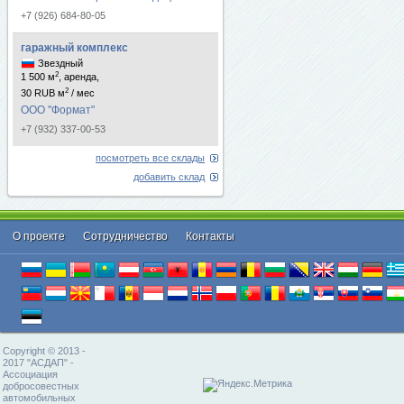
+7 (926) 684-80-05
гаражный комплекс
Звездный
2
1 500 м
, аренда,
2
30 RUB м
/ мес
ООО "Формат"
+7 (932) 337-00-53
посмотреть все склады
добавить склад
О проекте
Cотрудничество
Контакты
Copyright © 2013 -
2017 "АСДАП" -
Ассоциация
добросовестных
автомобильных