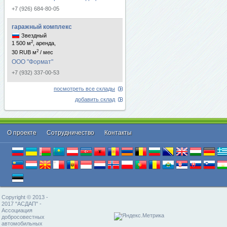
+7 (926) 684-80-05
гаражный комплекс
Звездный
2
1 500 м
, аренда,
2
30 RUB м
/ мес
ООО "Формат"
+7 (932) 337-00-53
посмотреть все склады
добавить склад
О проекте
Cотрудничество
Контакты
Copyright © 2013 -
2017 "АСДАП" -
Ассоциация
добросовестных
автомобильных