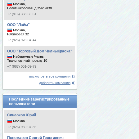
Москва,
Болотниковская, д 35/2 кв38
+7 (916) 338-66-61
ООО "Лайм"
Москва,
Рябиновая 32
+7 (926) 928-04-44
ООО "Торговый Дом ЧелныКраска"
Набережные Челны,
Транспортный проезд, 10
+7 (987) 001-09-79
посмотреть все компании
добавить компанию
Последние зарегистрированные
пользователи
Синеоков Юрий
Москва
+7 (926) 950-94-85
Пономарев Сергей Георгиевич