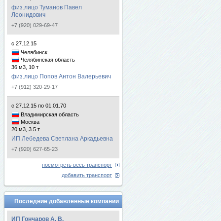
физ.лицо Туманов Павел
Леонидович
+7 (920) 029-69-47
с 27.12.15
Челябинск
Челябинская область
36 м3, 10 т
физ.лицо Попов Антон Валерьевич
+7 (912) 320-29-17
с 27.12.15 по 01.01.70
Владимирская область
Москва
20 м3, 3.5 т
ИП Лебедева Светлана Аркадьевна
+7 (920) 627-65-23
посмотреть весь транспорт
добавить транспорт
Последние добавленные компании
ИП Гончаров А. В.