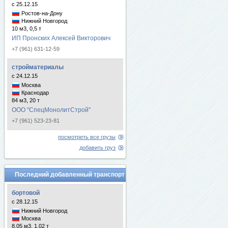
с 25.12.15
Ростов-на-Дону
Нижний Новгород
10 м3, 0,5 т
ИП Пронских Алексей Викторович
+7 (961) 631-12-59
стройматериалы
с 24.12.15
Москва
Краснодар
84 м3, 20 т
ООО "СпецМонолитСтрой"
+7 (961) 523-23-81
посмотреть все грузы
добавить груз
Последний добавленный транспорт
бортовой
с 28.12.15
Нижний Новгород
Москва
8.05 м3, 1.02 т