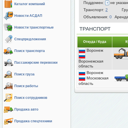
Поддомен:
не указа
Каталог компаний
Транспорт:
2
Гр
Новости АСДАП
Объявления:
0
Аренд
Новости транспортные
ТРАНСПОРТ
Спецпредложения
Откуда / Куда
К
Воронеж
Поиск транспорта
Воронежская
Пассажирские перевозки
область
Воронеж
Поиск груза
Московская
область
Поиск работы
Поиск сотрудников
Продажа авто
Продажа спецтехники