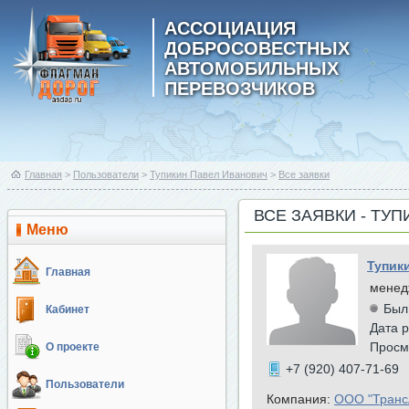
АССОЦИАЦИЯ
ДОБРОСОВЕСТНЫХ
АВТОМОБИЛЬНЫХ
ПЕРЕВОЗЧИКОВ
Главная
>
Пользователи
>
Тупикин Павел Иванович
>
Все заявки
ВСЕ ЗАЯВКИ - ТУ
Меню
Тупик
Главная
менед
Был
Кабинет
Дата р
Просм
О проекте
+7 (920) 407-71-69
Пользователи
Компания:
ООО "Транс