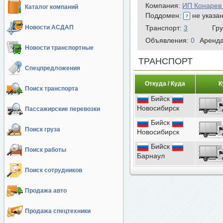
Компания:
ИП Конарев
Каталог компаний
Поддомен:
не указа
Новости АСДАП
Транспорт:
3
Гр
Объявления:
0
Аренд
Новости транспортные
ТРАНСПОРТ
Спецпредложения
Откуда / Куда
К
Поиск транспорта
Бийск
Новосибирск
Пассажирские перевозки
Бийск
Поиск груза
Новосибирск
Бийск
Поиск работы
Барнаул
Поиск сотрудников
Продажа авто
Продажа спецтехники