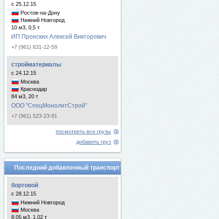
с 25.12.15
Ростов-на-Дону
Нижний Новгород
10 м3, 0,5 т
ИП Пронских Алексей Викторович
+7 (961) 631-12-59
стройматериалы
с 24.12.15
Москва
Краснодар
84 м3, 20 т
ООО "СпецМонолитСтрой"
+7 (961) 523-23-81
посмотреть все грузы
добавить груз
Последний добавленный транспорт
бортовой
с 28.12.15
Нижний Новгород
Москва
8.05 м3, 1.02 т