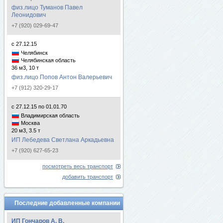
физ.лицо Туманов Павел
Леонидович
+7 (920) 029-69-47
с 27.12.15
Челябинск
Челябинская область
36 м3, 10 т
физ.лицо Попов Антон Валерьевич
+7 (912) 320-29-17
с 27.12.15 по 01.01.70
Владимирская область
Москва
20 м3, 3.5 т
ИП Лебедева Светлана Аркадьевна
+7 (920) 627-65-23
посмотреть весь транспорт
добавить транспорт
Последние добавленные компании
ИП Гончаров А. В.