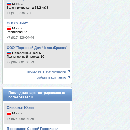
Москва,
Болотниковская, д 35/2 кв38
+7 (916) 338-66-61
ООО "Лайм"
Москва,
Рябиновая 32
+7 (926) 928-04-44
ООО "Торговый Дом ЧелныКраска"
Набережные Челны,
Транспортный проезд, 10
+7 (987) 001-09-79
посмотреть все компании
добавить компанию
Последние зарегистрированные
пользователи
Синеоков Юрий
Москва
+7 (926) 950-94-85
Пономарев Сергей Георгиевич