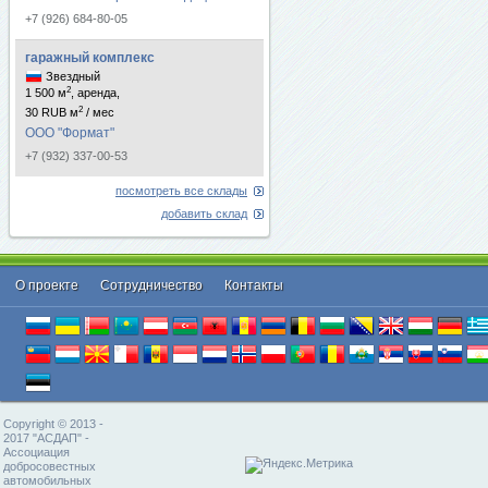
+7 (926) 684-80-05
гаражный комплекс
Звездный
2
1 500 м
, аренда,
2
30 RUB м
/ мес
ООО "Формат"
+7 (932) 337-00-53
посмотреть все склады
добавить склад
О проекте
Cотрудничество
Контакты
Copyright © 2013 -
2017 "АСДАП" -
Ассоциация
добросовестных
автомобильных