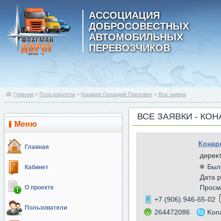
АССОЦИАЦИЯ
ДОБРОСОВЕСТНЫХ
АВТОМОБИЛЬНЫХ
ПЕРЕВОЗЧИКОВ
Главная
>
Пользователи
>
Конарев Геннадий Павлович
>
Все заявки
ВСЕ ЗАЯВКИ - КО
Меню
Конар
Главная
дирек
Был
Кабинет
Дата р
Просм
О проекте
+7 (906) 946-65-02
Пользователи
264472086
Kon