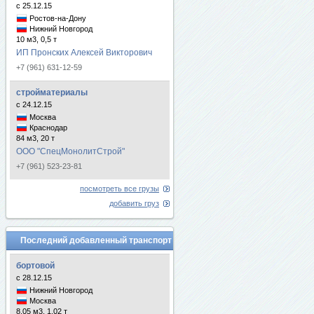
с 25.12.15
Ростов-на-Дону
Нижний Новгород
10 м3, 0,5 т
ИП Пронских Алексей Викторович
+7 (961) 631-12-59
стройматериалы
с 24.12.15
Москва
Краснодар
84 м3, 20 т
ООО "СпецМонолитСтрой"
+7 (961) 523-23-81
посмотреть все грузы
добавить груз
Последний добавленный транспорт
бортовой
с 28.12.15
Нижний Новгород
Москва
8.05 м3, 1.02 т