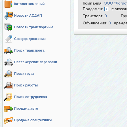
Компания:
ООО "Логис
Каталог компаний
Поддомен:
не указа
Новости АСДАП
Транспорт:
0
Гр
Объявления:
0
Аренд
Новости транспортные
Спецпредложения
Поиск транспорта
Пассажирские перевозки
Поиск груза
Поиск работы
Поиск сотрудников
Продажа авто
Продажа спецтехники