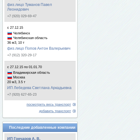
физ.лицо Туманов Павел
Леонидович
+7 (920) 029-69-47
с 27.12.15
Челябинск
Челябинская область
36 м3, 10 т
физ.лицо Попов Антон Валерьевич
+7 (912) 320-29-17
с 27.12.15 по 01.01.70
Владимирская область
Москва
20 м3, 3.5 т
ИП Лебедева Светлана Аркадьевна
+7 (920) 627-65-23
посмотреть весь транспорт
добавить транспорт
Последние добавленные компании
ИП Гончаров А. В.