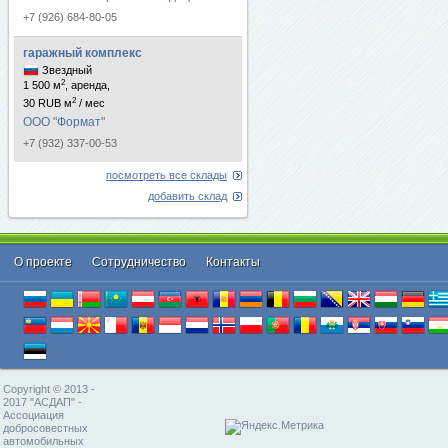
+7 (926) 684-80-05
гаражный комплекс
Звездный
2
1 500 м
, аренда,
2
30 RUB м
/ мес
ООО "Формат"
+7 (932) 337-00-53
посмотреть все склады
добавить склад
О проекте
Cотрудничество
Контакты
Copyright © 2013 -
2017 "АСДАП" -
Ассоциация
добросовестных
автомобильных