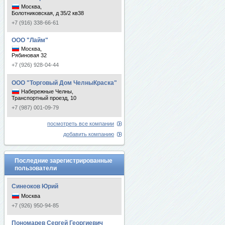
Москва,
Болотниковская, д 35/2 кв38
+7 (916) 338-66-61
ООО "Лайм"
Москва,
Рябиновая 32
+7 (926) 928-04-44
ООО "Торговый Дом ЧелныКраска"
Набережные Челны,
Транспортный проезд, 10
+7 (987) 001-09-79
посмотреть все компании
добавить компанию
Последние зарегистрированные
пользователи
Синеоков Юрий
Москва
+7 (926) 950-94-85
Пономарев Сергей Георгиевич