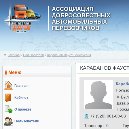
АССОЦИАЦИЯ
ДОБРОСОВЕСТНЫХ
АВТОМОБИЛЬНЫХ
ПЕРЕВОЗЧИКОВ
Главная
>
Пользователи
>
Карабанов Фауст Васильевич
КАРАБАНОВ ФАУС
Меню
Караб
Главная
Польз
Был
Кабинет
Дата р
Просм
О проекте
+7 (920) 061-69-03
Пользователи
Транспорт:
0
Гр