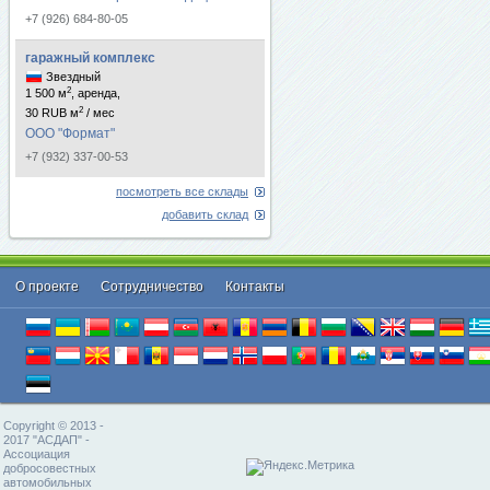
+7 (926) 684-80-05
гаражный комплекс
Звездный
2
1 500 м
, аренда,
2
30 RUB м
/ мес
ООО "Формат"
+7 (932) 337-00-53
посмотреть все склады
добавить склад
О проекте
Cотрудничество
Контакты
Copyright © 2013 -
2017 "АСДАП" -
Ассоциация
добросовестных
автомобильных