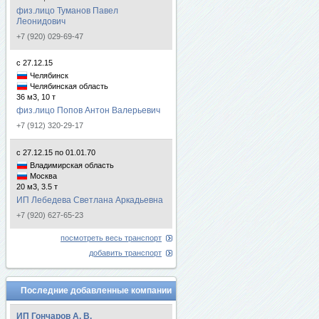
физ.лицо Туманов Павел
Леонидович
+7 (920) 029-69-47
с 27.12.15
Челябинск
Челябинская область
36 м3, 10 т
физ.лицо Попов Антон Валерьевич
+7 (912) 320-29-17
с 27.12.15 по 01.01.70
Владимирская область
Москва
20 м3, 3.5 т
ИП Лебедева Светлана Аркадьевна
+7 (920) 627-65-23
посмотреть весь транспорт
добавить транспорт
Последние добавленные компании
ИП Гончаров А. В.