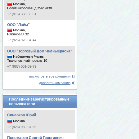
Москва,
Болотниковская, д 35/2 кв38
+7 (916) 338-66-61
ООО "Лайм"
Москва,
Рябиновая 32
+7 (926) 928-04-44
ООО "Торговый Дом ЧелныКраска"
Набережные Челны,
Транспортный проезд, 10
+7 (987) 001-09-79
посмотреть все компании
добавить компанию
Последние зарегистрированные
пользователи
Синеоков Юрий
Москва
+7 (926) 950-94-85
Пономарев Сергей Георгиевич