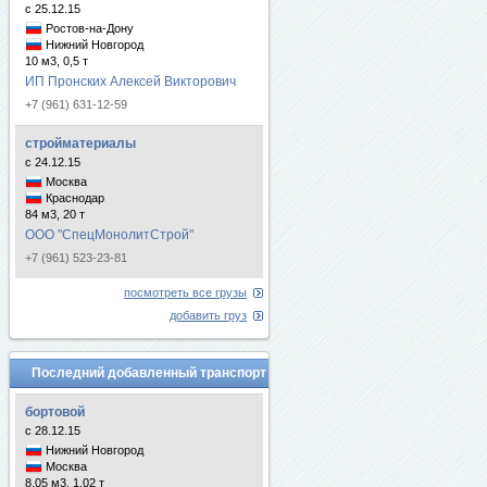
с 25.12.15
Ростов-на-Дону
Нижний Новгород
10 м3, 0,5 т
ИП Пронских Алексей Викторович
+7 (961) 631-12-59
стройматериалы
с 24.12.15
Москва
Краснодар
84 м3, 20 т
ООО "СпецМонолитСтрой"
+7 (961) 523-23-81
посмотреть все грузы
добавить груз
Последний добавленный транспорт
бортовой
с 28.12.15
Нижний Новгород
Москва
8.05 м3, 1.02 т