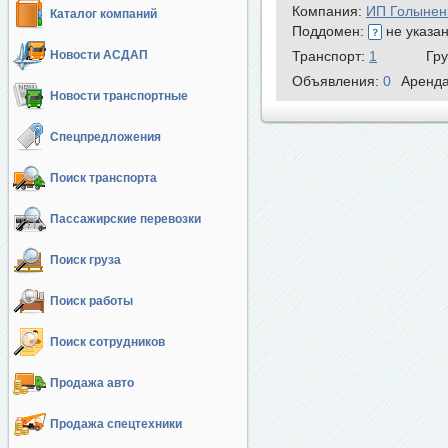
Компания:
ИП Голынен
Каталог компаний
Поддомен:
не указа
Новости АСДАП
Транспорт:
1
Гр
Объявления:
0
Аренд
Новости транспортные
Спецпредложения
Поиск транспорта
Пассажирские перевозки
Поиск груза
Поиск работы
Поиск сотрудников
Продажа авто
Продажа спецтехники