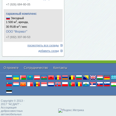
+7 (926) 684-80-05
гаражный комплекс
Звездный
2
1 500 м
, аренда,
2
30 RUB м
/ мес
ООО "Формат"
+7 (932) 337-00-53
посмотреть все склады
добавить склад
О проекте
Cотрудничество
Контакты
Copyright © 2013 -
2017 "АСДАП" -
Ассоциация
добросовестных
автомобильных