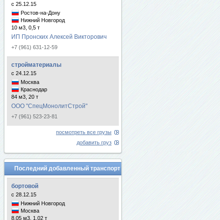
с 25.12.15
Ростов-на-Дону
Нижний Новгород
10 м3, 0,5 т
ИП Пронских Алексей Викторович
+7 (961) 631-12-59
стройматериалы
с 24.12.15
Москва
Краснодар
84 м3, 20 т
ООО "СпецМонолитСтрой"
+7 (961) 523-23-81
посмотреть все грузы
добавить груз
Последний добавленный транспорт
бортовой
с 28.12.15
Нижний Новгород
Москва
8.05 м3, 1.02 т