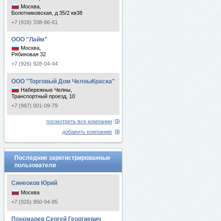
Москва,
Болотниковская, д 35/2 кв38
+7 (916) 338-66-61
ООО "Лайм"
Москва,
Рябиновая 32
+7 (926) 928-04-44
ООО "Торговый Дом ЧелныКраска"
Набережные Челны,
Транспортный проезд, 10
+7 (987) 001-09-79
посмотреть все компании
добавить компанию
Последние зарегистрированные
пользователи
Синеоков Юрий
Москва
+7 (926) 950-94-85
Пономарев Сергей Георгиевич