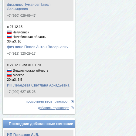
физ.лицо Туманов Павел
Леонидович
+7 (920) 029-69-47
с 27.12.15
Челябинск
Челябинская область
36 м3, 10 т
физ.лицо Попов Антон Валерьевич
+7 (912) 320-29-17
с 27.12.15 по 01.01.70
Владимирская область
Москва
20 м3, 3.5 т
ИП Лебедева Светлана Аркадьевна
+7 (920) 627-65-23
посмотреть весь транспорт
добавить транспорт
Последние добавленные компании
ИП Гончаров А. В.