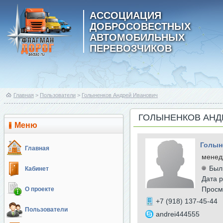
АССОЦИАЦИЯ
ДОБРОСОВЕСТНЫХ
АВТОМОБИЛЬНЫХ
ПЕРЕВОЗЧИКОВ
Главная
>
Пользователи
>
Голыненков Андрей Иванович
ГОЛЫНЕНКОВ АНД
Меню
Голын
Главная
менед
Был
Кабинет
Дата р
Просм
О проекте
+7 (918) 137-45-44
Пользователи
andrei444555