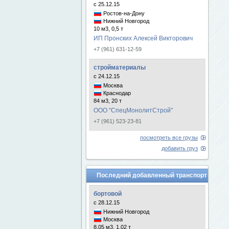
с 25.12.15
Ростов-на-Дону
Нижний Новгород
10 м3, 0,5 т
ИП Пронских Алексей Викторович
+7 (961) 631-12-59
стройматериалы
с 24.12.15
Москва
Краснодар
84 м3, 20 т
ООО "СпецМонолитСтрой"
+7 (961) 523-23-81
посмотреть все грузы
добавить груз
Последний добавленный транспорт
бортовой
с 28.12.15
Нижний Новгород
Москва
8.05 м3, 1.02 т