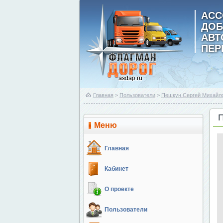
АСС
ДОБ
АВ
ПЕР
Главная
>
Пользователи
>
Пешкун Сергей Михайл
Меню
Главная
Кабинет
О проекте
Пользователи