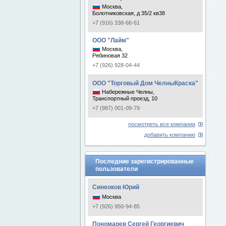
Москва,
Болотниковская, д 35/2 кв38
+7 (916) 338-66-61
ООО "Лайм"
Москва,
Рябиновая 32
+7 (926) 928-04-44
ООО "Торговый Дом ЧелныКраска"
Набережные Челны,
Транспортный проезд, 10
+7 (987) 001-09-79
посмотреть все компании
добавить компанию
Последние зарегистрированные
пользователи
Синеоков Юрий
Москва
+7 (926) 950-94-85
Пономарев Сергей Георгиевич