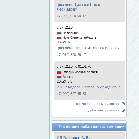
физ.лицо Туманов Павел
Леонидович
+7 (920) 029-69-47
с 27.12.15
Челябинск
Челябинская область
36 м3, 10 т
физ.лицо Попов Антон Валерьевич
+7 (912) 320-29-17
с 27.12.15 по 01.01.70
Владимирская область
Москва
20 м3, 3.5 т
ИП Лебедева Светлана Аркадьевна
+7 (920) 627-65-23
посмотреть весь транспорт
добавить транспорт
Последние добавленные компании
ИП Гончаров А. В.