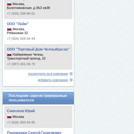
Москва,
Болотниковская, д 35/2 кв38
+7 (916) 338-66-61
ООО "Лайм"
Москва,
Рябиновая 32
+7 (926) 928-04-44
ООО "Торговый Дом ЧелныКраска"
Набережные Челны,
Транспортный проезд, 10
+7 (987) 001-09-79
посмотреть все компании
добавить компанию
Последние зарегистрированные
пользователи
Синеоков Юрий
Москва
+7 (926) 950-94-85
Пономарев Сергей Георгиевич