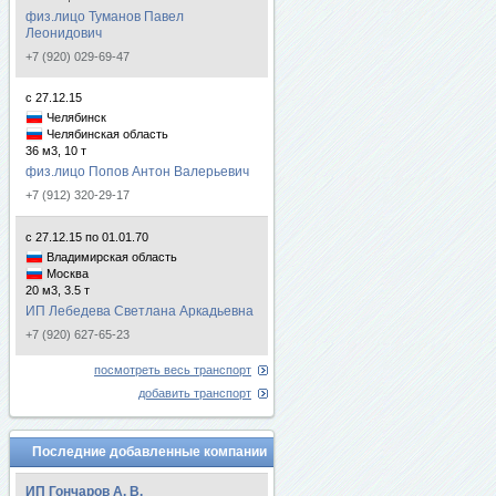
физ.лицо Туманов Павел
Леонидович
+7 (920) 029-69-47
с 27.12.15
Челябинск
Челябинская область
36 м3, 10 т
физ.лицо Попов Антон Валерьевич
+7 (912) 320-29-17
с 27.12.15 по 01.01.70
Владимирская область
Москва
20 м3, 3.5 т
ИП Лебедева Светлана Аркадьевна
+7 (920) 627-65-23
посмотреть весь транспорт
добавить транспорт
Последние добавленные компании
ИП Гончаров А. В.