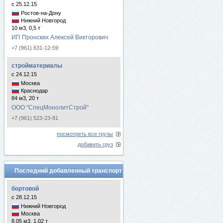
с 25.12.15
Ростов-на-Дону
Нижний Новгород
10 м3, 0,5 т
ИП Пронских Алексей Викторович
+7 (961) 631-12-59
стройматериалы
с 24.12.15
Москва
Краснодар
84 м3, 20 т
ООО "СпецМонолитСтрой"
+7 (961) 523-23-81
посмотреть все грузы
добавить груз
Последний добавленный транспорт
бортовой
с 28.12.15
Нижний Новгород
Москва
8.05 м3, 1.02 т