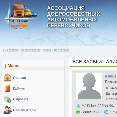
АССОЦИАЦИЯ
ДОБРОСОВЕСТНЫХ
АВТОМОБИЛЬНЫХ
ПЕРЕВОЗЧИКОВ
Главная
>
Пользователи
>
Алиса
>
Все заявки
ВСЕ ЗАЯВКИ - АЛИ
Меню
Алиса
Главная
Польз
Был
Кабинет
Дата р
Просм
О проекте
+7 (912) 777-99-51
Пользователи
580052980
Ome