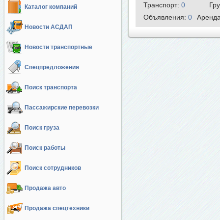
Транспорт:
0
Гр
Каталог компаний
Объявления:
0
Аренд
Новости АСДАП
Новости транспортные
Спецпредложения
Поиск транспорта
Пассажирские перевозки
Поиск груза
Поиск работы
Поиск сотрудников
Продажа авто
Продажа спецтехники