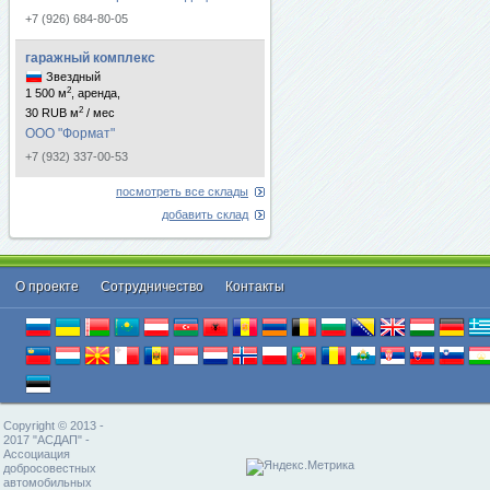
+7 (926) 684-80-05
гаражный комплекс
Звездный
2
1 500 м
, аренда,
2
30 RUB м
/ мес
ООО "Формат"
+7 (932) 337-00-53
посмотреть все склады
добавить склад
О проекте
Cотрудничество
Контакты
Copyright © 2013 -
2017 "АСДАП" -
Ассоциация
добросовестных
автомобильных