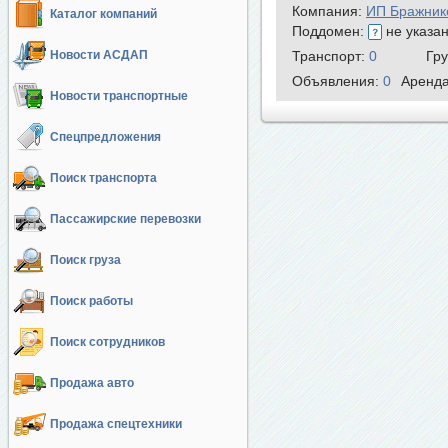
Компания:
ИП Бражник
Каталог компаний
Поддомен:
не указа
Новости АСДАП
Транспорт:
0
Гр
Объявления:
0
Аренд
Новости транспортные
Спецпредложения
Поиск транспорта
Пассажирские перевозки
Поиск груза
Поиск работы
Поиск сотрудников
Продажа авто
Продажа спецтехники