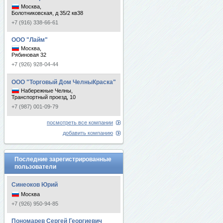
Москва,
Болотниковская, д 35/2 кв38
+7 (916) 338-66-61
ООО "Лайм"
Москва,
Рябиновая 32
+7 (926) 928-04-44
ООО "Торговый Дом ЧелныКраска"
Набережные Челны,
Транспортный проезд, 10
+7 (987) 001-09-79
посмотреть все компании
добавить компанию
Последние зарегистрированные
пользователи
Синеоков Юрий
Москва
+7 (926) 950-94-85
Пономарев Сергей Георгиевич