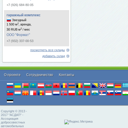
+7 (926) 684-80-05
гаражный комплекс
Звездный
2
1 500 м
, аренда,
2
30 RUB м
/ мес
ООО "Формат"
+7 (932) 337-00-53
посмотреть все склады
добавить склад
О проекте
Cотрудничество
Контакты
Copyright © 2013 -
2017 "АСДАП" -
Ассоциация
добросовестных
автомобильных