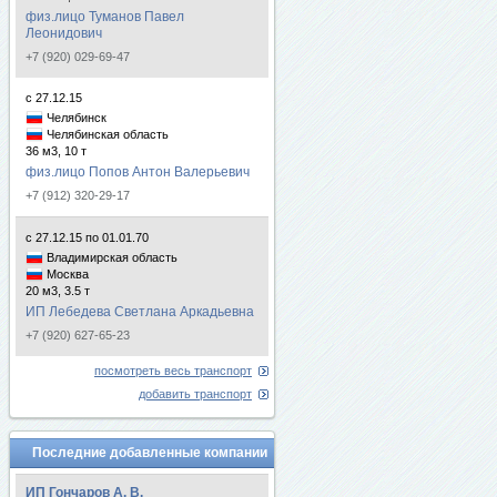
физ.лицо Туманов Павел
Леонидович
+7 (920) 029-69-47
с 27.12.15
Челябинск
Челябинская область
36 м3, 10 т
физ.лицо Попов Антон Валерьевич
+7 (912) 320-29-17
с 27.12.15 по 01.01.70
Владимирская область
Москва
20 м3, 3.5 т
ИП Лебедева Светлана Аркадьевна
+7 (920) 627-65-23
посмотреть весь транспорт
добавить транспорт
Последние добавленные компании
ИП Гончаров А. В.