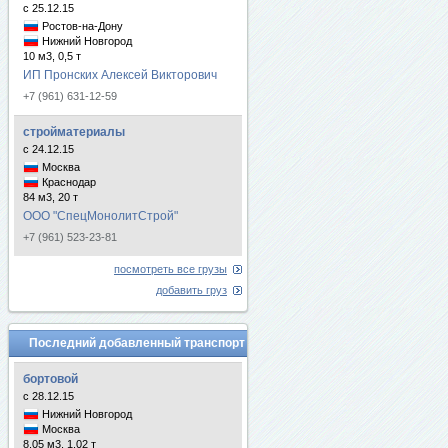
с 25.12.15
Ростов-на-Дону
Нижний Новгород
10 м3, 0,5 т
ИП Пронских Алексей Викторович
+7 (961) 631-12-59
стройматериалы
с 24.12.15
Москва
Краснодар
84 м3, 20 т
ООО "СпецМонолитСтрой"
+7 (961) 523-23-81
посмотреть все грузы
добавить груз
Последний добавленный транспорт
бортовой
с 28.12.15
Нижний Новгород
Москва
8.05 м3, 1.02 т