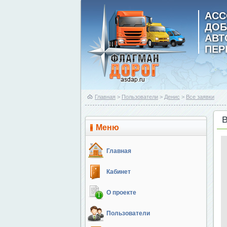
АСС
ДОБ
АВ
ПЕР
Главная
>
Пользователи
>
Денис
>
Все заявки
Меню
Главная
Кабинет
О проекте
Пользователи