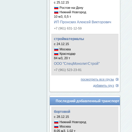
с 25.12.15
Ростов-на-Дону
Нижний Новгород
10 м3, 0,5 т
ИП Пронских Алексей Викторович
+7 (961) 631-12-59
стройматериалы
с 24.12.15
Москва
Краснодар
84 м3, 20 т
ООО "СпецМонолитСтрой"
+7 (961) 523-23-81
посмотреть все грузы
добавить груз
Последний добавленный транспорт
бортовой
с 28.12.15
Нижний Новгород
Москва
8.05 м3, 1.02 т