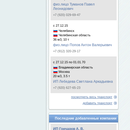
физ.лицо Туманов Павел
Леонидович
+7 (920) 029-69-47
с 27.12.15
Челябинск
Челябинская область
36 м3, 10 т
физ.лицо Попов Антон Валерьевич
+7 (912) 320-29-17
с 27.12.15 по 01.01.70
Владимирская область
Москва
20 м3, 3.5 т
ИП Лебедева Светлана Аркадьевна
+7 (920) 627-65-23
посмотреть весь транспорт
добавить транспорт
Последние добавленные компании
ИП Гончаров А. В.