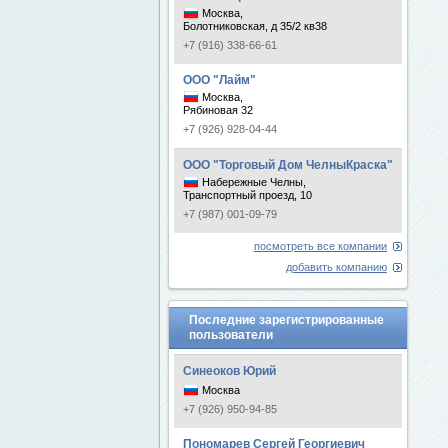
Москва,
Болотниковская, д 35/2 кв38
+7 (916) 338-66-61
ООО "Лайм"
Москва,
Рябиновая 32
+7 (926) 928-04-44
ООО "Торговый Дом ЧелныКраска"
Набережные Челны,
Транспортный проезд, 10
+7 (987) 001-09-79
посмотреть все компании
добавить компанию
Последние зарегистрированные
пользователи
Синеоков Юрий
Москва
+7 (926) 950-94-85
Пономарев Сергей Георгиевич