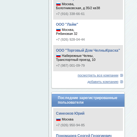
Москва,
Болотниковская, д 35/2 кв38
+7 (916) 338-66-61
ООО "Лайм"
Москва,
Рябиновая 32
+7 (926) 928-04-44
ООО "Торговый Дом ЧелныКраска"
Набережные Челны,
Транспортный проезд, 10
+7 (987) 001-09-79
посмотреть все компании
добавить компанию
Последние зарегистрированные
пользователи
Синеоков Юрий
Москва
+7 (926) 950-94-85
Пономарев Сергей Георгиевич