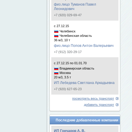
физ.лицо Туманов Павел
Леонидович
+7 (920) 029-69-47
с 27.12.15
Челябинск
Челябинская область
36 м3, 10 т
физ.лицо Попов Антон Валерьевич
+7 (912) 320-29-17
с 27.12.15 по 01.01.70
Владимирская область
Москва
20 м3, 3.5 т
ИП Лебедева Светлана Аркадьевна
+7 (920) 627-65-23
посмотреть весь транспорт
добавить транспорт
Последние добавленные компании
ИП Гончаров А. В.