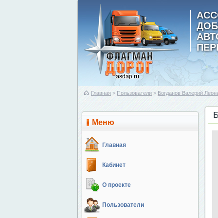
АСС
ДОБ
АВ
ПЕР
Главная
>
Пользователи
>
Богданов Валерий Леон
Меню
Главная
Кабинет
О проекте
Пользователи