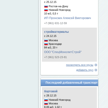
с 25.12.15
Ростов-на-Дону
Нижний Новгород
10 м3, 0,5 т
ИП Пронских Алексей Викторович
+7 (961) 631-12-59
стройматериалы
с 24.12.15
Москва
Краснодар
84 м3, 20 т
ООО "СпецМонолитСтрой"
+7 (961) 523-23-81
посмотреть все грузы
добавить груз
Последний добавленный транспорт
бортовой
с 28.12.15
Нижний Новгород
Москва
8.05 м3, 1.02 т