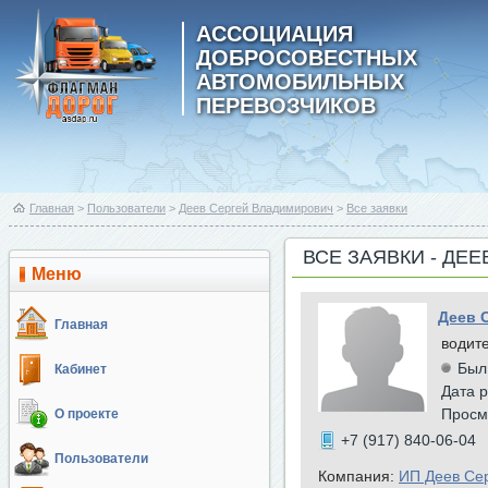
АССОЦИАЦИЯ
ДОБРОСОВЕСТНЫХ
АВТОМОБИЛЬНЫХ
ПЕРЕВОЗЧИКОВ
Главная
>
Пользователи
>
Деев Сергей Владимирович
>
Все заявки
ВСЕ ЗАЯВКИ - ДЕ
Меню
Деев 
Главная
водит
Был
Кабинет
Дата р
Просм
О проекте
+7 (917) 840-06-04
Пользователи
Компания:
ИП Деев Се