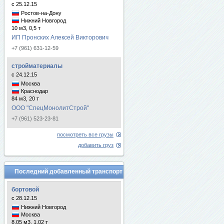
с 25.12.15
Ростов-на-Дону
Нижний Новгород
10 м3, 0,5 т
ИП Пронских Алексей Викторович
+7 (961) 631-12-59
стройматериалы
с 24.12.15
Москва
Краснодар
84 м3, 20 т
ООО "СпецМонолитСтрой"
+7 (961) 523-23-81
посмотреть все грузы
добавить груз
Последний добавленный транспорт
бортовой
с 28.12.15
Нижний Новгород
Москва
8.05 м3, 1.02 т