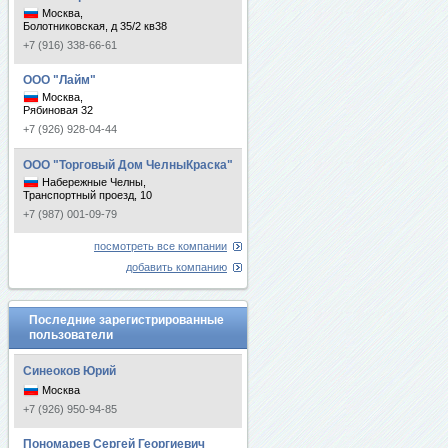
Москва,
Болотниковская, д 35/2 кв38
+7 (916) 338-66-61
ООО "Лайм"
Москва,
Рябиновая 32
+7 (926) 928-04-44
ООО "Торговый Дом ЧелныКраска"
Набережные Челны,
Транспортный проезд, 10
+7 (987) 001-09-79
посмотреть все компании
добавить компанию
Последние зарегистрированные
пользователи
Синеоков Юрий
Москва
+7 (926) 950-94-85
Пономарев Сергей Георгиевич