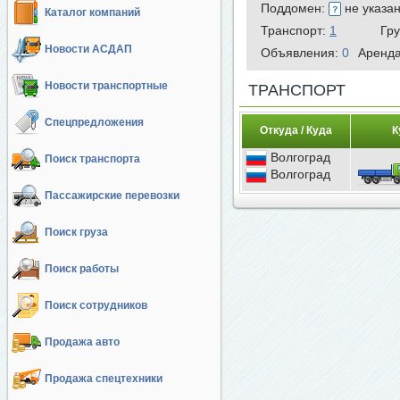
Поддомен:
не указа
Каталог компаний
Транспорт:
1
Гр
Новости АСДАП
Объявления:
0
Аренд
Новости транспортные
ТРАНСПОРТ
Спецпредложения
Откуда / Куда
К
Волгоград
Поиск транспорта
Волгоград
Пассажирские перевозки
Поиск груза
Поиск работы
Поиск сотрудников
Продажа авто
Продажа спецтехники