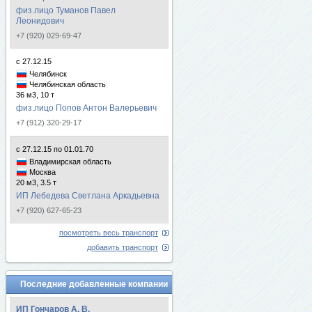
физ.лицо Туманов Павел
Леонидович
+7 (920) 029-69-47
с 27.12.15
Челябинск
Челябинская область
36 м3, 10 т
физ.лицо Попов Антон Валерьевич
+7 (912) 320-29-17
с 27.12.15 по 01.01.70
Владимирская область
Москва
20 м3, 3.5 т
ИП Лебедева Светлана Аркадьевна
+7 (920) 627-65-23
посмотреть весь транспорт
добавить транспорт
Последние добавленные компании
ИП Гончаров А. В.