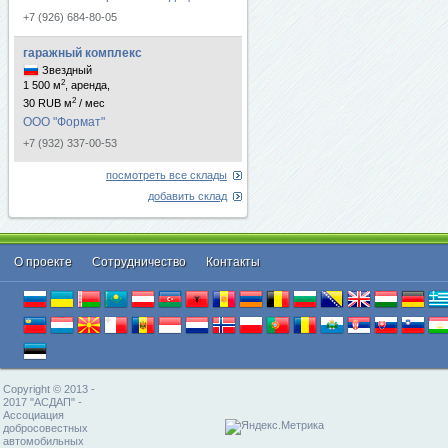
+7 (926) 684-80-05
гаражный комплекс
Звездный
2
1 500 м
, аренда,
2
30 RUB м
/ мес
ООО "Формат"
+7 (932) 337-00-53
посмотреть все склады
добавить склад
О проекте
Cотрудничество
Контакты
Copyright © 2013 -
2017 "АСДАП" -
Ассоциация
добросовестных
автомобильных