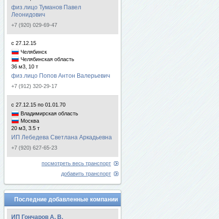
физ.лицо Туманов Павел
Леонидович
+7 (920) 029-69-47
с 27.12.15
Челябинск
Челябинская область
36 м3, 10 т
физ.лицо Попов Антон Валерьевич
+7 (912) 320-29-17
с 27.12.15 по 01.01.70
Владимирская область
Москва
20 м3, 3.5 т
ИП Лебедева Светлана Аркадьевна
+7 (920) 627-65-23
посмотреть весь транспорт
добавить транспорт
Последние добавленные компании
ИП Гончаров А. В.