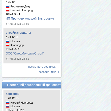
с 25.12.15
Ростов-на-Дону
Нижний Новгород
10 м3, 0,5 т
ИП Пронских Алексей Викторович
+7 (961) 631-12-59
стройматериалы
с 24.12.15
Москва
Краснодар
84 м3, 20 т
ООО "СпецМонолитСтрой"
+7 (961) 523-23-81
посмотреть все грузы
добавить груз
Последний добавленный транспорт
бортовой
с 28.12.15
Нижний Новгород
Москва
8.05 м3, 1.02 т