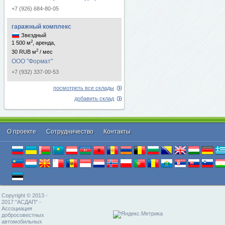
+7 (926) 684-80-05
гаражный комплекс
Звездный
2
1 500 м
, аренда,
2
30 RUB м
/ мес
ООО "Формат"
+7 (932) 337-00-53
посмотреть все склады
добавить склад
О проекте
Cотрудничество
Контакты
Copyright © 2013 -
2017 "АСДАП" -
Ассоциация
добросовестных
автомобильных