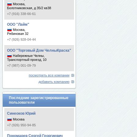
Москва,
Болотниковская, д 35/2 кв38
+7 (916) 338-66-61
ООО "Лайм"
Москва,
Рябиновая 32
+7 (926) 928-04-44
ООО "Торговый Дом ЧелныКраска"
Набережные Челны,
Транспортный проезд, 10
+7 (987) 001-09-79
посмотреть все компании
добавить компанию
Последние зарегистрированные
пользователи
Синеоков Юрий
Москва
+7 (926) 950-94-85
Пономарев Сергей Георгиевич