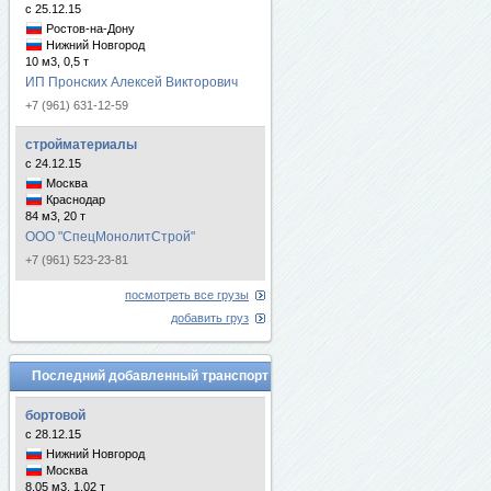
с 25.12.15
Ростов-на-Дону
Нижний Новгород
10 м3, 0,5 т
ИП Пронских Алексей Викторович
+7 (961) 631-12-59
стройматериалы
с 24.12.15
Москва
Краснодар
84 м3, 20 т
ООО "СпецМонолитСтрой"
+7 (961) 523-23-81
посмотреть все грузы
добавить груз
Последний добавленный транспорт
бортовой
с 28.12.15
Нижний Новгород
Москва
8.05 м3, 1.02 т