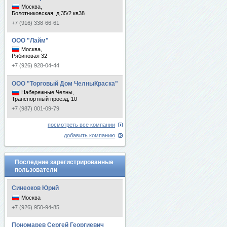
Москва,
Болотниковская, д 35/2 кв38
+7 (916) 338-66-61
ООО "Лайм"
Москва,
Рябиновая 32
+7 (926) 928-04-44
ООО "Торговый Дом ЧелныКраска"
Набережные Челны,
Транспортный проезд, 10
+7 (987) 001-09-79
посмотреть все компании
добавить компанию
Последние зарегистрированные
пользователи
Синеоков Юрий
Москва
+7 (926) 950-94-85
Пономарев Сергей Георгиевич