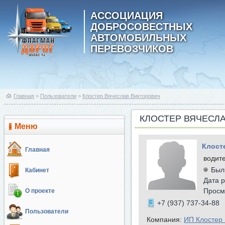
АССОЦИАЦИЯ
ДОБРОСОВЕСТНЫХ
АВТОМОБИЛЬНЫХ
ПЕРЕВОЗЧИКОВ
Главная
>
Пользователи
>
Клостер Вячеслав Викторович
КЛОСТЕР ВЯЧЕСЛ
Меню
Клост
Главная
водит
Был
Кабинет
Дата р
Просм
О проекте
+7 (937) 737-34-88
Пользователи
Компания:
ИП Клостер 