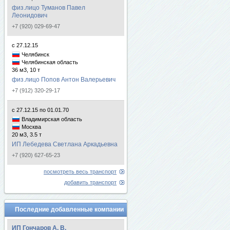
физ.лицо Туманов Павел
Леонидович
+7 (920) 029-69-47
с 27.12.15
Челябинск
Челябинская область
36 м3, 10 т
физ.лицо Попов Антон Валерьевич
+7 (912) 320-29-17
с 27.12.15 по 01.01.70
Владимирская область
Москва
20 м3, 3.5 т
ИП Лебедева Светлана Аркадьевна
+7 (920) 627-65-23
посмотреть весь транспорт
добавить транспорт
Последние добавленные компании
ИП Гончаров А. В.