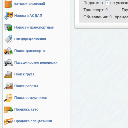
Поддомен:
не указа
Каталог компаний
Транспорт:
0
Гр
Новости АСДАП
Объявления:
0
Аренд
Новости транспортные
Спецпредложения
Поиск транспорта
Пассажирские перевозки
Поиск груза
Поиск работы
Поиск сотрудников
Продажа авто
Продажа спецтехники