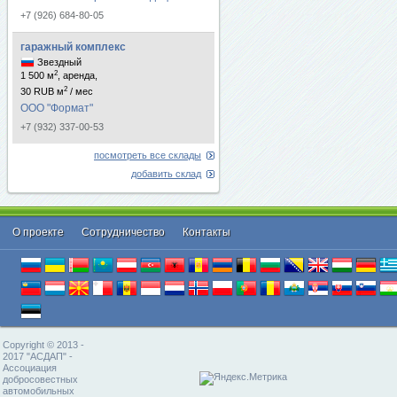
+7 (926) 684-80-05
гаражный комплекс
Звездный
2
1 500 м
, аренда,
2
30 RUB м
/ мес
ООО "Формат"
+7 (932) 337-00-53
посмотреть все склады
добавить склад
О проекте
Cотрудничество
Контакты
Copyright © 2013 -
2017 "АСДАП" -
Ассоциация
добросовестных
автомобильных