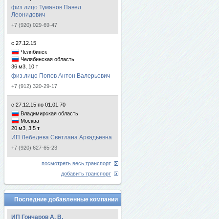
физ.лицо Туманов Павел
Леонидович
+7 (920) 029-69-47
с 27.12.15
Челябинск
Челябинская область
36 м3, 10 т
физ.лицо Попов Антон Валерьевич
+7 (912) 320-29-17
с 27.12.15 по 01.01.70
Владимирская область
Москва
20 м3, 3.5 т
ИП Лебедева Светлана Аркадьевна
+7 (920) 627-65-23
посмотреть весь транспорт
добавить транспорт
Последние добавленные компании
ИП Гончаров А. В.