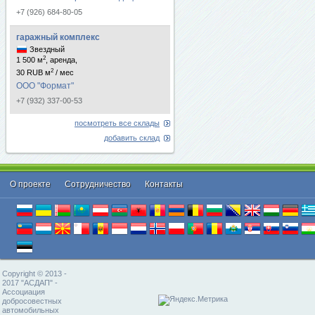
+7 (926) 684-80-05
гаражный комплекс
Звездный
2
1 500 м
, аренда,
2
30 RUB м
/ мес
ООО "Формат"
+7 (932) 337-00-53
посмотреть все склады
добавить склад
О проекте
Cотрудничество
Контакты
Copyright © 2013 -
2017 "АСДАП" -
Ассоциация
добросовестных
автомобильных