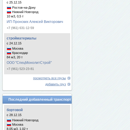
с 25.12.15
Ростов-на-Дону
Нижний Новгород
10 м3, 0,5 т
ИП Пронских Алексей Викторович
+7 (961) 631-12-59
стройматериалы
с 24.12.15
Москва
Краснодар
84 м3, 20 т
ООО "СпецМонолитСтрой"
+7 (961) 523-23-81
посмотреть все грузы
добавить груз
Последний добавленный транспорт
бортовой
с 28.12.15
Нижний Новгород
Москва
8.05 м3, 1.02 т