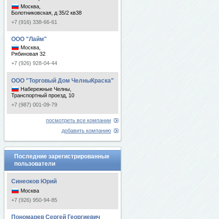
Москва,
Болотниковская, д 35/2 кв38
+7 (916) 338-66-61
ООО "Лайм"
Москва,
Рябиновая 32
+7 (926) 928-04-44
ООО "Торговый Дом ЧелныКраска"
Набережные Челны,
Транспортный проезд, 10
+7 (987) 001-09-79
посмотреть все компании
добавить компанию
Последние зарегистрированные
пользователи
Синеоков Юрий
Москва
+7 (926) 950-94-85
Пономарев Сергей Георгиевич