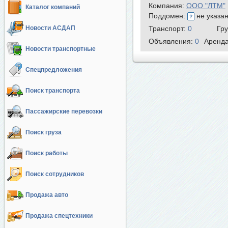
Компания:
ООО "ЛТМ"
Каталог компаний
Поддомен:
не указа
Новости АСДАП
Транспорт:
0
Гр
Объявления:
0
Аренд
Новости транспортные
Спецпредложения
Поиск транспорта
Пассажирские перевозки
Поиск груза
Поиск работы
Поиск сотрудников
Продажа авто
Продажа спецтехники