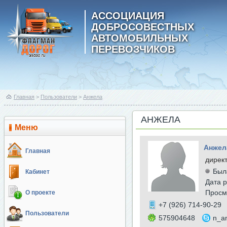
АССОЦИАЦИЯ
ДОБРОСОВЕСТНЫХ
АВТОМОБИЛЬНЫХ
ПЕРЕВОЗЧИКОВ
Главная
>
Пользователи
>
Анжела
АНЖЕЛА
Меню
Анжел
Главная
дирек
Был
Кабинет
Дата р
Просм
О проекте
+7 (926) 714-90-29
Пользователи
575904648
n_a