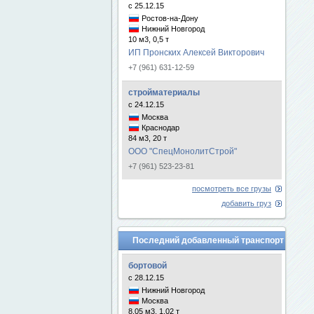
с 25.12.15
Ростов-на-Дону
Нижний Новгород
10 м3, 0,5 т
ИП Пронских Алексей Викторович
+7 (961) 631-12-59
стройматериалы
с 24.12.15
Москва
Краснодар
84 м3, 20 т
ООО "СпецМонолитСтрой"
+7 (961) 523-23-81
посмотреть все грузы
добавить груз
Последний добавленный транспорт
бортовой
с 28.12.15
Нижний Новгород
Москва
8.05 м3, 1.02 т