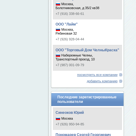
Москва,
Болотниковская, д 35/2 кв38
+7 (916) 338-66-61
ООО "Лайм"
Москва,
Рябиновая 32
+7 (926) 928-04-44
ООО "Торговый Дом ЧелныКраска"
Набережные Челны,
Транспортный проезд, 10
+7 (987) 001-09-79
посмотреть все компании
добавить компанию
Последние зарегистрированные
пользователи
Синеоков Юрий
Москва
+7 (926) 950-94-85
Пономарев Сергей Георгиевич