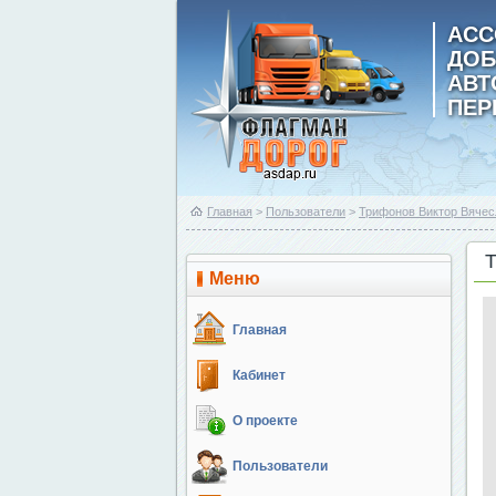
АСС
ДОБ
АВ
ПЕР
Главная
>
Пользователи
>
Трифонов Виктор Вячес
Меню
Главная
Кабинет
О проекте
Пользователи