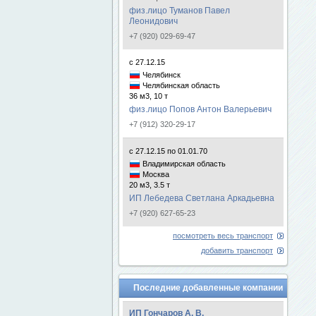
физ.лицо Туманов Павел
Леонидович
+7 (920) 029-69-47
с 27.12.15
Челябинск
Челябинская область
36 м3, 10 т
физ.лицо Попов Антон Валерьевич
+7 (912) 320-29-17
с 27.12.15 по 01.01.70
Владимирская область
Москва
20 м3, 3.5 т
ИП Лебедева Светлана Аркадьевна
+7 (920) 627-65-23
посмотреть весь транспорт
добавить транспорт
Последние добавленные компании
ИП Гончаров А. В.