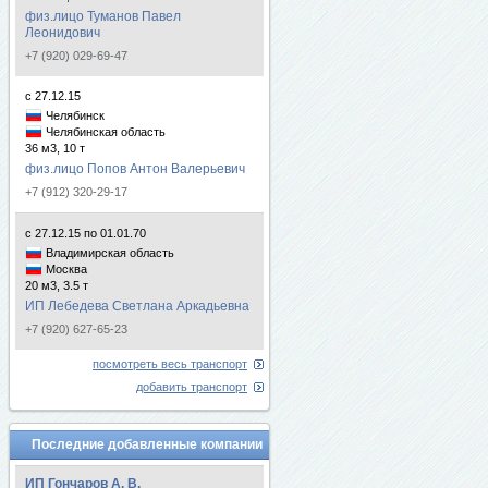
физ.лицо Туманов Павел
Леонидович
+7 (920) 029-69-47
с 27.12.15
Челябинск
Челябинская область
36 м3, 10 т
физ.лицо Попов Антон Валерьевич
+7 (912) 320-29-17
с 27.12.15 по 01.01.70
Владимирская область
Москва
20 м3, 3.5 т
ИП Лебедева Светлана Аркадьевна
+7 (920) 627-65-23
посмотреть весь транспорт
добавить транспорт
Последние добавленные компании
ИП Гончаров А. В.