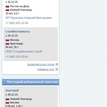
с 25.12.15
Ростов-на-Дону
Нижний Новгород
10 м3, 0,5 т
ИП Пронских Алексей Викторович
+7 (961) 631-12-59
стройматериалы
с 24.12.15
Москва
Краснодар
84 м3, 20 т
ООО "СпецМонолитСтрой"
+7 (961) 523-23-81
посмотреть все грузы
добавить груз
Последний добавленный транспорт
бортовой
с 28.12.15
Нижний Новгород
Москва
8.05 м3, 1.02 т