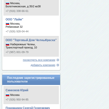
Москва,
Болотниковская, д 35/2 кв38
+7 (916) 338-66-61
ООО "Лайм"
Москва,
Рябиновая 32
+7 (926) 928-04-44
ООО "Торговый Дом ЧелныКраска"
Набережные Челны,
Транспортный проезд, 10
+7 (987) 001-09-79
посмотреть все компании
добавить компанию
Последние зарегистрированные
пользователи
Синеоков Юрий
Москва
+7 (926) 950-94-85
Пономарев Сергей Георгиевич