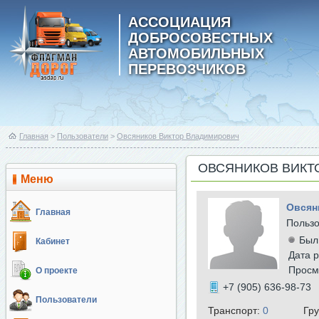
АССОЦИАЦИЯ
ДОБРОСОВЕСТНЫХ
АВТОМОБИЛЬНЫХ
ПЕРЕВОЗЧИКОВ
Главная
>
Пользователи
>
Овсяников Виктор Владимирович
ОВСЯНИКОВ ВИКТ
Меню
Овсян
Главная
Польз
Был
Кабинет
Дата р
Просм
О проекте
+7 (905) 636-98-73
Пользователи
Транспорт:
0
Гр