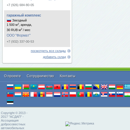
+7 (926) 684-80-05
гаражный комплекс
Звездный
2
1 500 м
, аренда,
2
30 RUB м
/ мес
ООО "Формат"
+7 (932) 337-00-53
посмотреть все склады
добавить склад
О проекте
Cотрудничество
Контакты
Copyright © 2013 -
2017 "АСДАП" -
Ассоциация
добросовестных
автомобильных