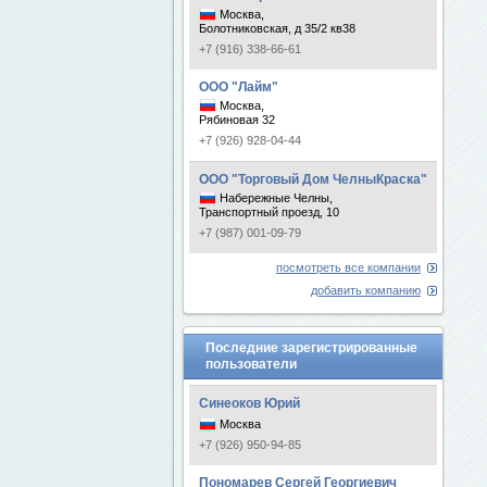
Москва,
Болотниковская, д 35/2 кв38
+7 (916) 338-66-61
ООО "Лайм"
Москва,
Рябиновая 32
+7 (926) 928-04-44
ООО "Торговый Дом ЧелныКраска"
Набережные Челны,
Транспортный проезд, 10
+7 (987) 001-09-79
посмотреть все компании
добавить компанию
Последние зарегистрированные
пользователи
Синеоков Юрий
Москва
+7 (926) 950-94-85
Пономарев Сергей Георгиевич