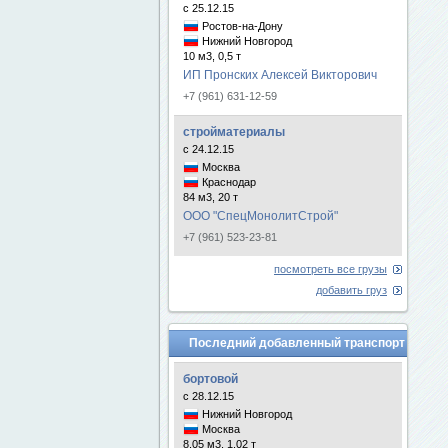
с 25.12.15
Ростов-на-Дону
Нижний Новгород
10 м3, 0,5 т
ИП Пронских Алексей Викторович
+7 (961) 631-12-59
стройматериалы
с 24.12.15
Москва
Краснодар
84 м3, 20 т
ООО "СпецМонолитСтрой"
+7 (961) 523-23-81
посмотреть все грузы
добавить груз
Последний добавленный транспорт
бортовой
с 28.12.15
Нижний Новгород
Москва
8.05 м3, 1.02 т