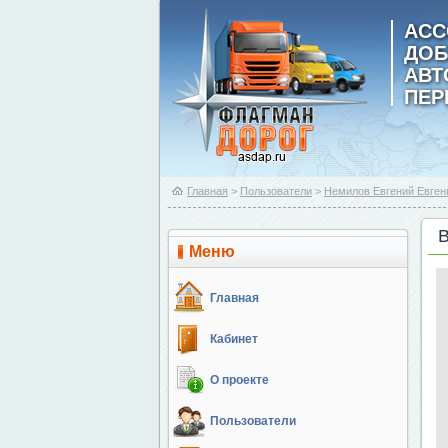
АСС
ДОБ
АВ
ПЕР
Главная
>
Пользователи
>
Немилов Евгений Евген
Меню
Главная
Кабинет
О проекте
Пользователи