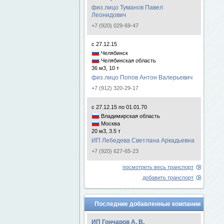
физ.лицо Туманов Павел
Леонидович
+7 (920) 029-69-47
с 27.12.15
Челябинск
Челябинская область
36 м3, 10 т
физ.лицо Попов Антон Валерьевич
+7 (912) 320-29-17
с 27.12.15 по 01.01.70
Владимирская область
Москва
20 м3, 3.5 т
ИП Лебедева Светлана Аркадьевна
+7 (920) 627-65-23
посмотреть весь транспорт
добавить транспорт
Последние добавленные компании
ИП Гончаров А. В.